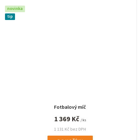
novinka
tip
Fotbalový míč
1 369 Kč
/ ks
1 131 Kč bez DPH