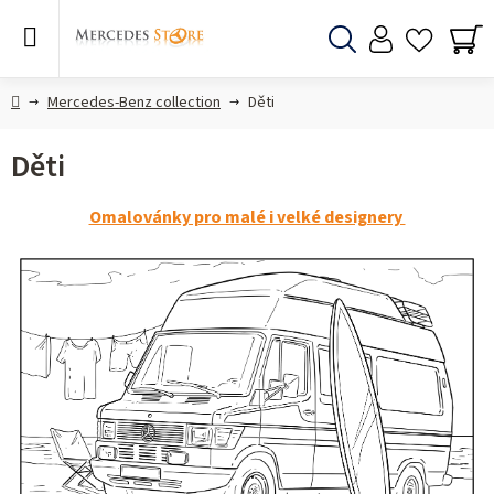
Přejít
na
obsah
Hledat
NÁ
KO
Domů
Mercedes-Benz collection
Děti
Děti
Omalovánky pro malé i velké designery