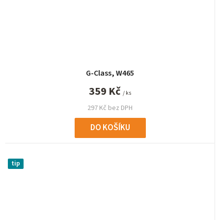
G-Class, W465
359 Kč
/ ks
297 Kč bez DPH
DO KOŠÍKU
tip