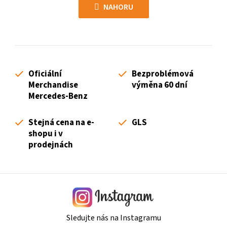
á
l
NAHORU
n
á
k
d
o
a
v
c
á
í
n
Oficiální
Bezproblémová
p
í
Merchandise
výměna 60 dní
r
Mercedes-Benz
v
k
Stejná cena na e-
GLS
y
shopu i v
v
prodejnách
ý
p
i
s
u
Sledujte nás na Instagramu