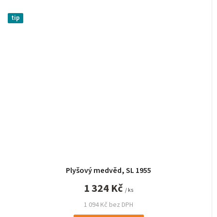
tip
Plyšový medvěd, SL 1955
1 324 Kč
/ ks
1 094 Kč bez DPH