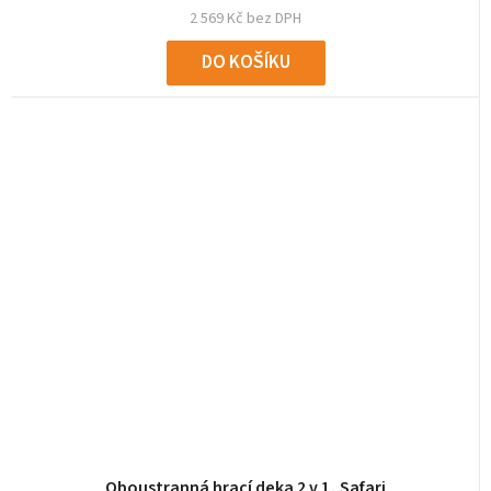
2 569 Kč bez DPH
DO KOŠÍKU
Oboustranná hrací deka 2 v 1, Safari