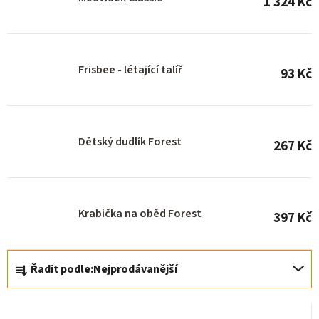
1 324 Kč
p
r
o
Frisbee - létající talíř
93 Kč
d
u
k
Dětský dudlík Forest
t
267 Kč
ů
Krabička na oběd Forest
397 Kč
Ř
Řadit podle:
Nejprodávanější
a
z