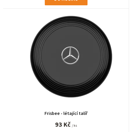
5
hvězdiček.
Frisbee - létající talíř
93 Kč
/ ks