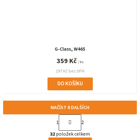
G-Class, W465
359 Kč
/ ks
297 Kč bez DPH
DO KOŠÍKU
NAČÍST 8 DALŠÍCH
S
1
2
t
O
r
32
položek celkem
v