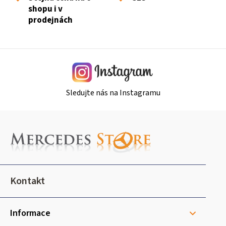
r
shopu i v
v
prodejnách
k
y
v
ý
p
i
Sledujte nás na Instagramu
s
u
Z
á
p
a
t
Kontakt
í
Informace