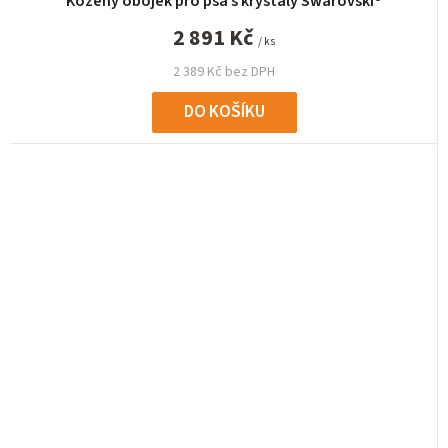
Kožený obojek pro psa s krystaly Swarovski®
2 891 Kč
/ ks
2 389 Kč bez DPH
DO KOŠÍKU