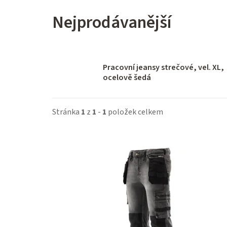
Nejprodávanější
Pracovní jeansy strečové, vel. XL,
ocelově šedá
Stránka
1
z
1
-
1
položek celkem
V
ý
p
i