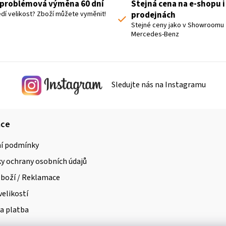
problémová výměna 60 dní
Stejná cena na e-shopu i
d
dí velikost? Zboží můžete vyměnit!
prodejnách
a
Stejné ceny jako v Showroomu
Mercedes-Benz
c
í
p
r
Sledujte nás na Instagramu
v
k
y
ace
v
í podmínky
ý
 ochrany osobních údajů
p
i
zboží / Reklamace
s
velikostí
u
a platba