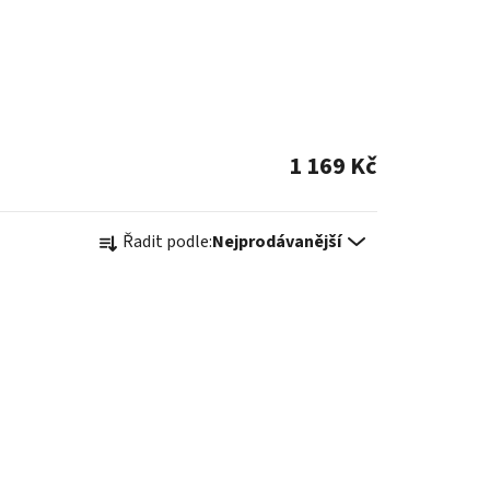
1 169 Kč
Ř
Řadit podle:
Nejprodávanější
a
z
e
n
í