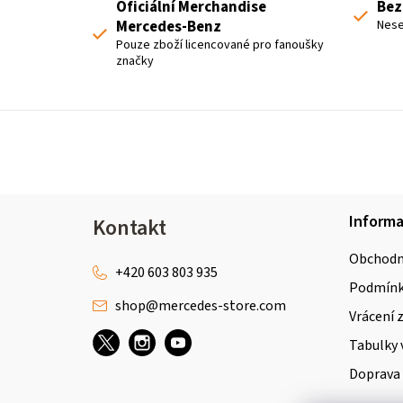
Oficiální Merchandise
Bez
Mercedes-Benz
Nese
Pouze zboží licencované pro fanoušky
značky
Z
Inform
Kontakt
á
Obchodn
p
+420 603 803 935
Podmínky
shop
@
mercedes-store.com
a
Vrácení 
t
Tabulky 
Doprava 
í