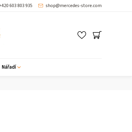
+420 603 803 935
shop
@
mercedes-store.com
NÁKUPNÍ
KOŠÍK
Nářadí