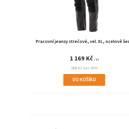
s
p
r
o
Pracovní jeansy strečové, vel. XL, ocelově še
d
u
1 169 Kč
/ ks
k
966 Kč bez DPH
t
DO KOŠÍKU
ů