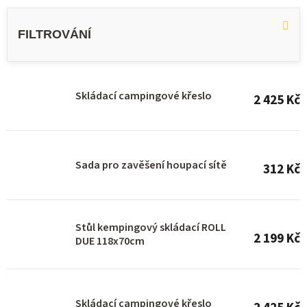
V
ý
p
i
s
Skládací campingové křeslo
2 425 Kč
p
r
o
Sada pro zavěšení houpací sítě
312 Kč
d
u
k
Stůl kempingový skládací ROLL
t
2 199 Kč
DUE 118x70cm
ů
Skládací campingové křeslo