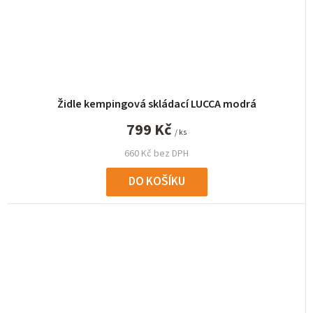
Židle kempingová skládací LUCCA modrá
799 Kč
/ ks
660 Kč bez DPH
DO KOŠÍKU