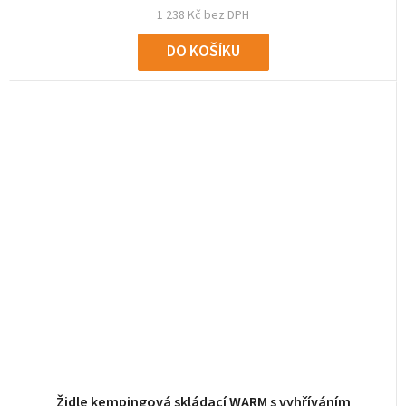
1 238 Kč bez DPH
DO KOŠÍKU
Židle kempingová skládací WARM s vyhříváním