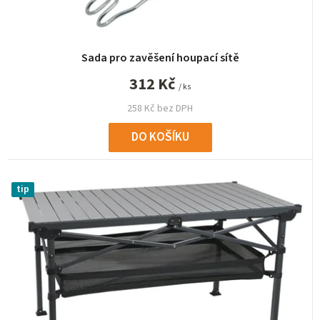
Sada pro zavěšení houpací sítě
312 Kč
/ ks
258 Kč bez DPH
DO KOŠÍKU
tip