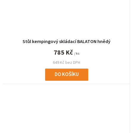
Stůl kempingový skládací BALATON hnědý
785 Kč
/ ks
649 Kč bez DPH
DO KOŠÍKU