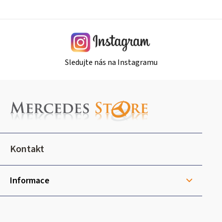
p
i
s
u
Sledujte nás na Instagramu
Z
á
p
a
t
Kontakt
í
Informace