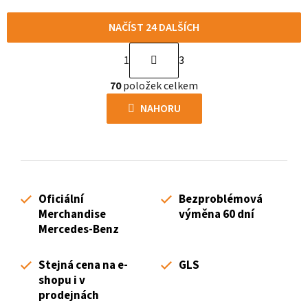
NAČÍST 24 DALŠÍCH
S
1
3
t
O
r
70
položek celkem
v
á
l
NAHORU
n
á
k
d
o
a
v
c
á
í
n
Oficiální
Bezproblémová
p
í
Merchandise
výměna 60 dní
r
Mercedes-Benz
v
k
Stejná cena na e-
GLS
y
shopu i v
v
prodejnách
ý