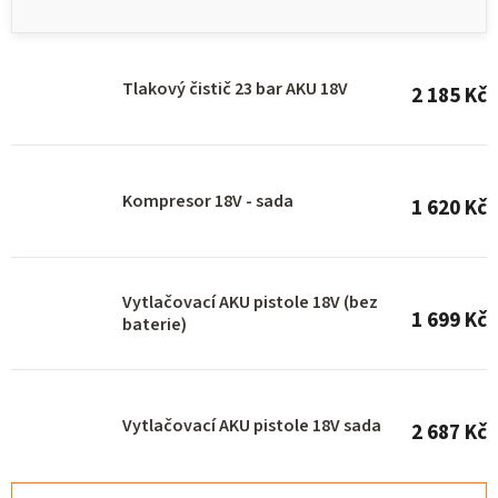
p
i
s
Tlakový čistič 23 bar AKU 18V
2 185 Kč
p
r
o
Kompresor 18V - sada
1 620 Kč
d
u
k
Vytlačovací AKU pistole 18V (bez
t
1 699 Kč
baterie)
ů
Vytlačovací AKU pistole 18V sada
2 687 Kč