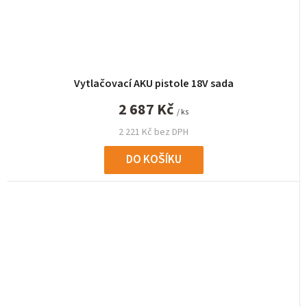
Vytlačovací AKU pistole 18V sada
2 687 Kč
/ ks
2 221 Kč bez DPH
DO KOŠÍKU