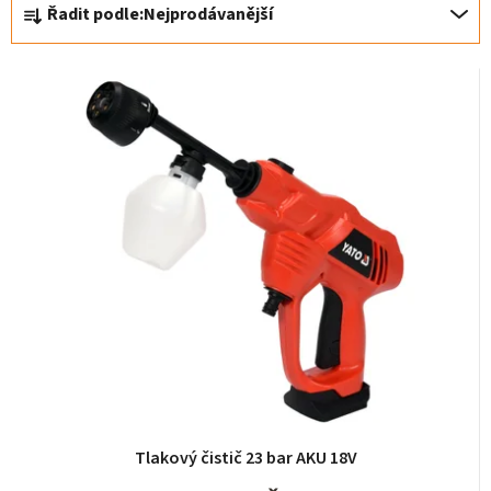
Ř
Řadit podle:
Nejprodávanější
a
z
e
n
í
p
r
o
d
u
k
t
ů
Tlakový čistič 23 bar AKU 18V