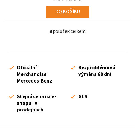
DO KOŠÍKU
9
položek celkem
O
v
l
á
d
Oficiální
Bezproblémová
a
Merchandise
výměna 60 dní
c
Mercedes-Benz
í
p
Stejná cena na e-
GLS
r
shopu i v
v
prodejnách
k
y
v