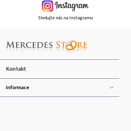
ý
p
i
Sledujte nás na Instagramu
s
u
Z
á
p
a
t
Kontakt
í
Informace