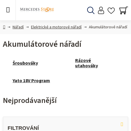
Přejít
na
obsah
Hledat
NÁ
KO
Domů
Nářadí
Elektrické a motorové nářadí
Akumulátorové nářadí
Akumulátorové nářadí
Rázové
Šroubováky
utahováky
Yato 18V Program
Nejprodávanější
V
ý