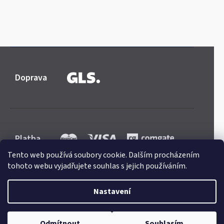
Doprava
Platba
Tento web používá soubory cookie. Dalším procházením
tohoto webu vyjadřujete souhlas s jejich používáním.
Nastavení
Shoptet
|
mime digital
Copyright 2026
Mercedes-store.com
. Všechna práva
Odmítnout
Souhlasím