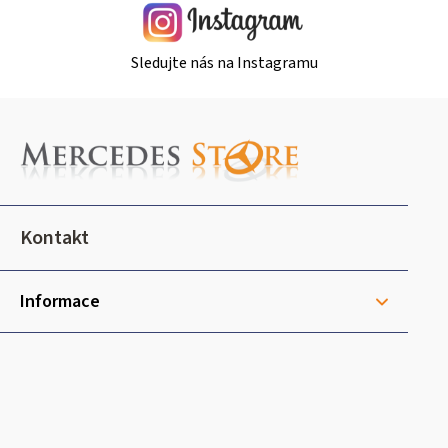
Sledujte nás na Instagramu
Z
á
p
a
t
Kontakt
í
Informace