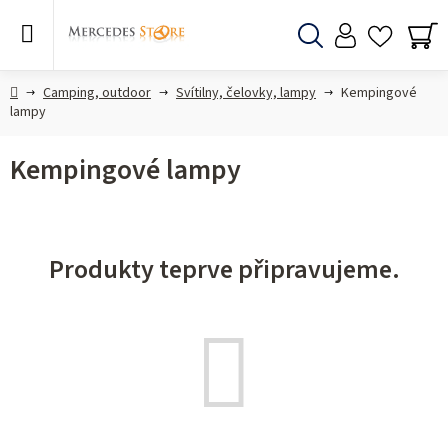
Přejít
na
obsah
Hledat
NÁ
KO
Domů
Camping, outdoor
Svítilny, čelovky, lampy
Kempingové
lampy
Kempingové lampy
Produkty teprve připravujeme.