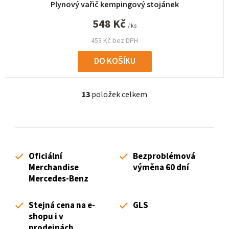
Plynový vařič kempingový stojánek
548 Kč
/ ks
453 Kč bez DPH
DO KOŠÍKU
13
položek celkem
O
v
l
á
d
Oficiální
Bezproblémová
a
Merchandise
výměna 60 dní
c
Mercedes-Benz
í
p
Stejná cena na e-
GLS
r
shopu i v
v
prodejnách