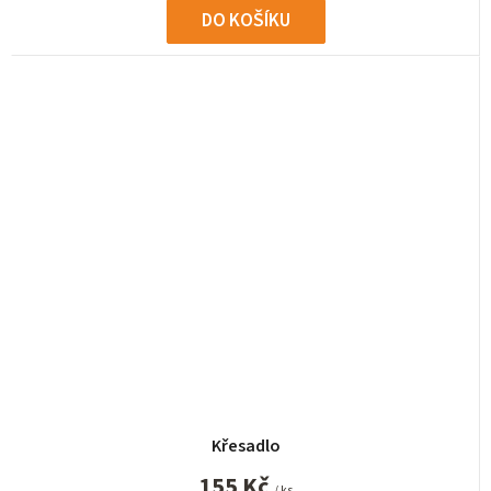
DO KOŠÍKU
Křesadlo
155 Kč
/ ks