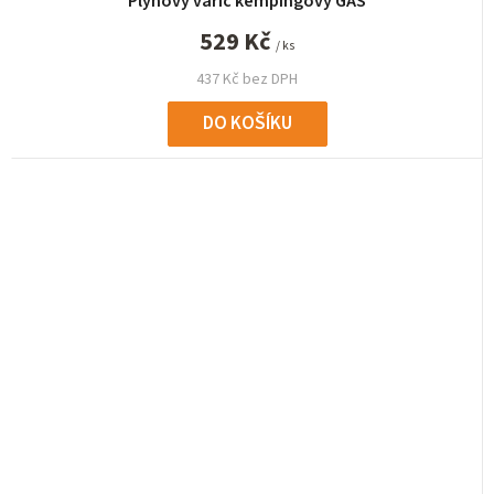
Plynový vařič kempingový GAS
529 Kč
/ ks
437 Kč bez DPH
DO KOŠÍKU