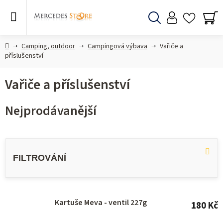
Přejít
na
obsah
Hledat
NÁ
KO
Domů
Camping, outdoor
Campingová výbava
Vařiče a
příslušenství
Vařiče a příslušenství
Nejprodávanější
V
ý
p
i
s
Kartuše Meva - ventil 227g
180 Kč
p