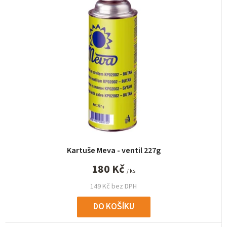
n
í
p
r
o
d
u
k
t
ů
Kartuše Meva - ventil 227g
180 Kč
/ ks
149 Kč bez DPH
DO KOŠÍKU