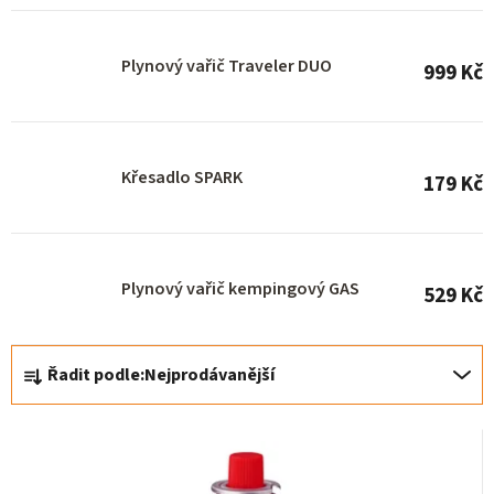
r
o
Plynový vařič Traveler DUO
999 Kč
d
u
k
Křesadlo SPARK
t
179 Kč
ů
Plynový vařič kempingový GAS
529 Kč
Ř
Řadit podle:
Nejprodávanější
a
z
e