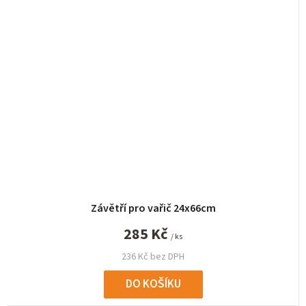
Závětří pro vařič 24x66cm
285 Kč
/ ks
236 Kč bez DPH
DO KOŠÍKU