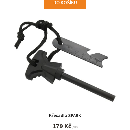
DO KOŠÍKU
Křesadlo SPARK
179 Kč
/ ks