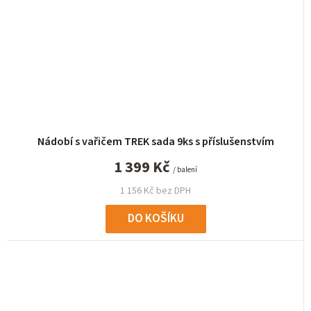
Nádobí s vařičem TREK sada 9ks s příslušenstvím
1 399 Kč
/ balení
1 156 Kč bez DPH
DO KOŠÍKU