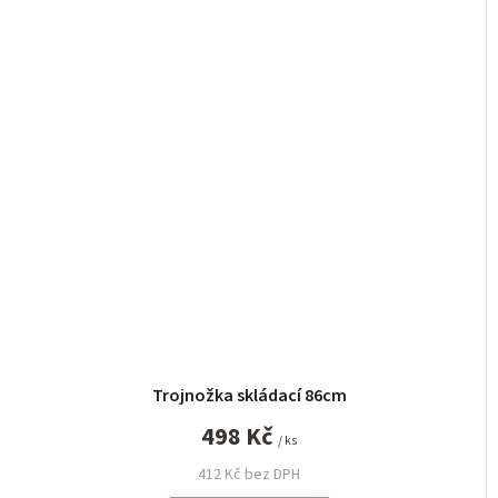
Trojnožka skládací 86cm
498 Kč
/ ks
412 Kč bez DPH