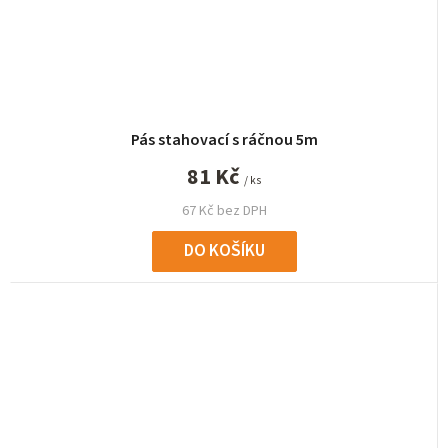
Pás stahovací s ráčnou 5m
81 Kč
/ ks
67 Kč bez DPH
DO KOŠÍKU