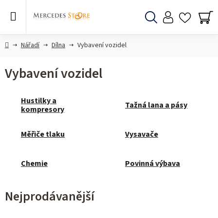
Přejít
na
obsah
Hledat
NÁ
KO
Domů
Nářadí
Dílna
Vybavení vozidel
Vybavení vozidel
Hustilky a
Tažná lana a pásy
kompresory
Měřiče tlaku
Vysavače
Chemie
Povinná výbava
Nejprodávanější