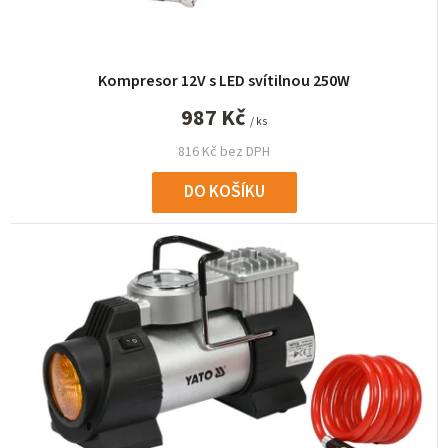
Kompresor 12V s LED svítilnou 250W
987 Kč
/ ks
816 Kč bez DPH
DO KOŠÍKU