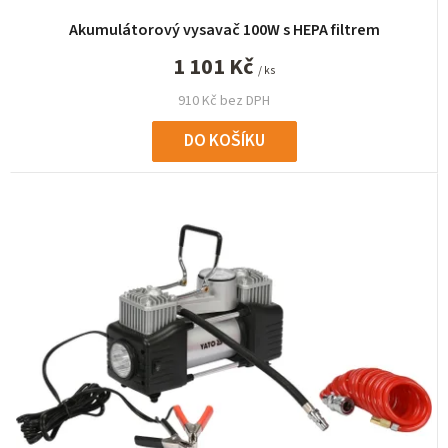
ů
Akumulátorový vysavač 100W s HEPA filtrem
1 101 Kč
/ ks
910 Kč bez DPH
DO KOŠÍKU