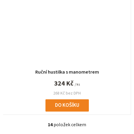
Ruční hustilka s manometrem
324 Kč
/ ks
268 Kč bez DPH
DO KOŠÍKU
14
položek celkem
O