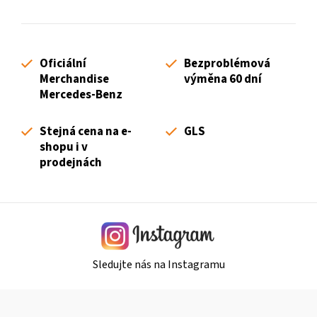
v
l
á
d
Oficiální
Bezproblémová
a
Merchandise
výměna 60 dní
c
Mercedes-Benz
í
p
Stejná cena na e-
GLS
r
shopu i v
v
prodejnách
k
y
v
ý
p
i
Sledujte nás na Instagramu
s
u
Z