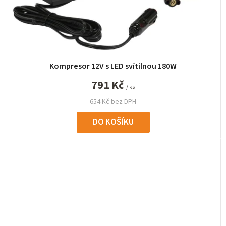
Kompresor 12V s LED svítilnou 180W
791 Kč
/ ks
654 Kč bez DPH
DO KOŠÍKU