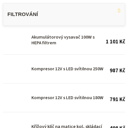
V
ý
p
i
s
Akumulátorový vysavač 100W s
1 101 Kč
HEPA filtrem
p
r
o
Kompresor 12V s LED svítilnou 250W
987 Kč
d
u
k
Kompresor 12V s LED svítilnou 180W
t
791 Kč
ů
Křížový klíč na matice kol, skládací