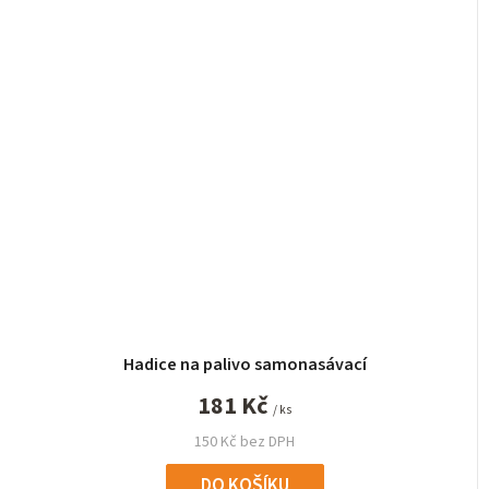
Hadice na palivo samonasávací
181 Kč
/ ks
150 Kč bez DPH
DO KOŠÍKU