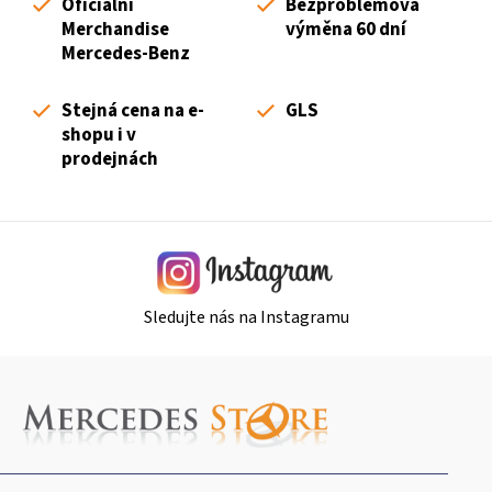
Oficiální
Bezproblémová
Merchandise
výměna 60 dní
Mercedes-Benz
Stejná cena na e-
GLS
shopu i v
prodejnách
Sledujte nás na Instagramu
Z
á
p
a