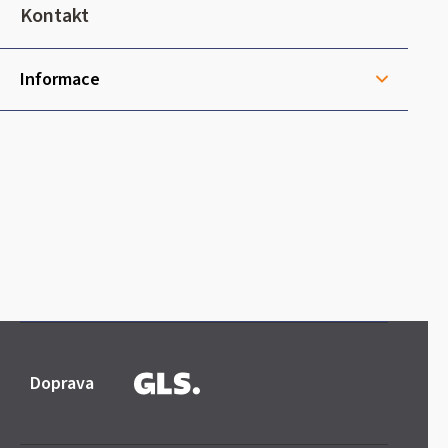
t
Kontakt
í
Informace
Doprava