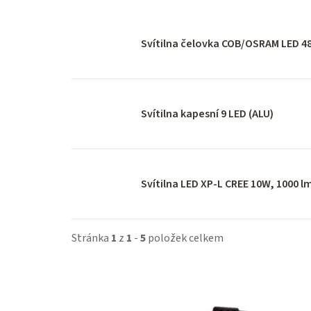
Svítilna čelovka COB/OSRAM LED 4
Svítilna kapesní 9 LED (ALU)
Svítilna LED XP-L CREE 10W, 1000 l
Stránka
1
z
1
-
5
položek celkem
V