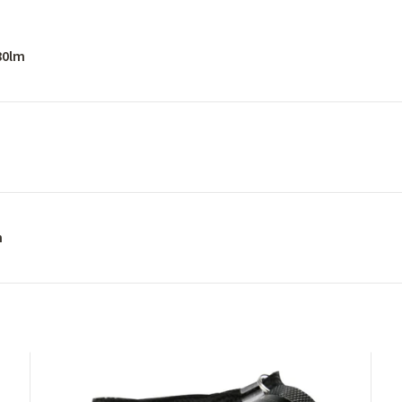
80lm
m