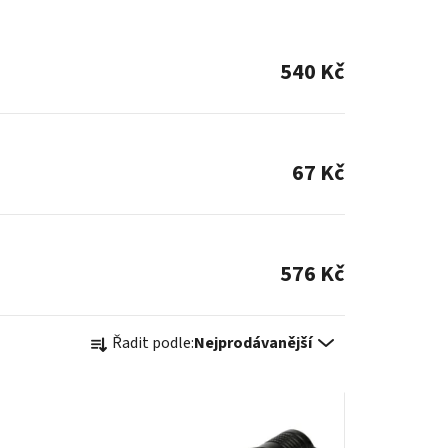
540 Kč
67 Kč
576 Kč
Ř
Řadit podle:
Nejprodávanější
a
z