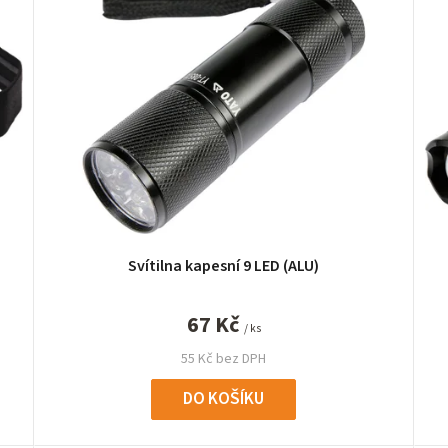
Svítilna kapesní 9 LED (ALU)
67 Kč
/ ks
55 Kč bez DPH
DO KOŠÍKU