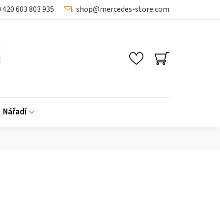
+420 603 803 935
shop
@
mercedes-store.com
NÁKUPNÍ
KOŠÍK
Nářadí