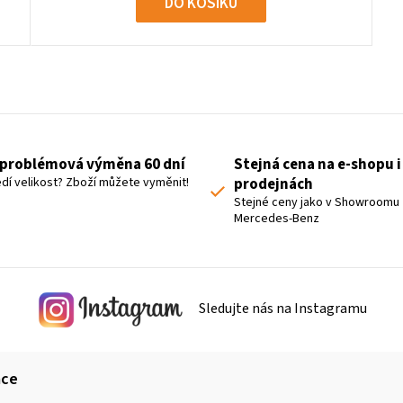
DO KOŠÍKU
O
v
l
á
problémová výměna 60 dní
Stejná cena na e-shopu i
d
dí velikost? Zboží můžete vyměnit!
prodejnách
a
Stejné ceny jako v Showroomu
Mercedes-Benz
c
í
p
r
Sledujte nás na Instagramu
v
k
y
ace