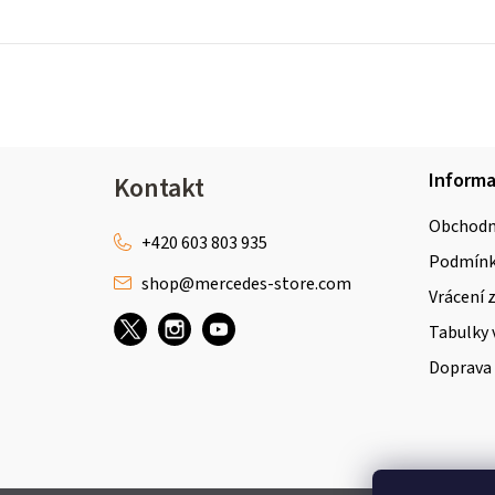
Z
Inform
Kontakt
á
Obchodn
p
+420 603 803 935
Podmínky
shop
@
mercedes-store.com
a
Vrácení 
t
Tabulky 
Doprava 
í