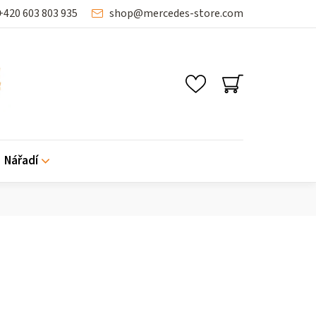
+420 603 803 935
shop
@
mercedes-store.com
NÁKUPNÍ
KOŠÍK
Nářadí