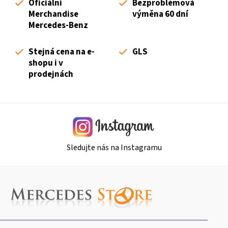
n
Oficiální
Bezproblémová
p
í
Merchandise
výměna 60 dní
r
Mercedes-Benz
v
k
Stejná cena na e-
GLS
y
shopu i v
v
prodejnách
ý
p
i
s
u
Sledujte nás na Instagramu
Z
á
p
a