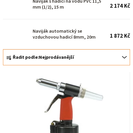
Naviják s hadicí na vodu PVC 11,5
t
2 174 Kč
mm (1/2), 15 m
ů
Naviják automatický se
1 872 Kč
vzduchovou hadicí 8mm, 20m
Ř
Řadit podle:
Nejprodávanější
a
z
e
n
í
p
r
o