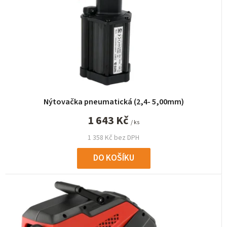
Nýtovačka pneumatická (2,4- 5,00mm)
1 643 Kč
/ ks
1 358 Kč bez DPH
DO KOŠÍKU