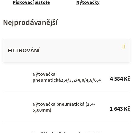
Pískovací pistole
Nýtovačky
Nejprodávanější
V
ý
p
i
s
Nýtovačka
4 584 Kč
pneumatická2,4/3,2/4,0/4,8/6,4
p
r
o
Nýtovačka pneumatická (2,4-
1 643 Kč
d
5,00mm)
u
k