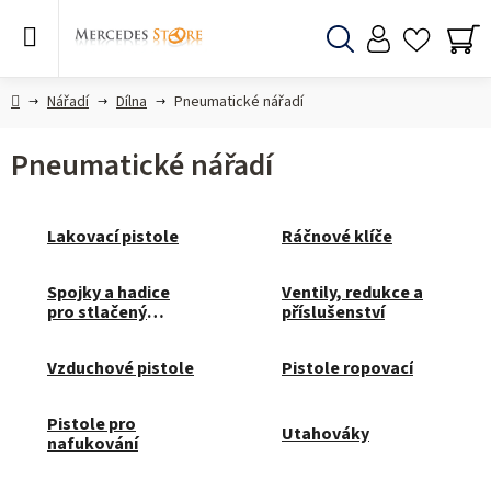
Přejít
na
obsah
Hledat
NÁ
KO
Domů
Nářadí
Dílna
Pneumatické nářadí
Pneumatické nářadí
Lakovací pistole
Ráčnové klíče
Spojky a hadice
Ventily, redukce a
pro stlačený
příslušenství
vzduch
Vzduchové pistole
Pistole ropovací
Pistole pro
Utahováky
nafukování