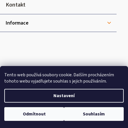
t
Kontakt
í
Informace
Tento web používá soubory cookie. Dalším procházením
tohoto webu vyjadřujete souhlas s jejich používáním.
Nastavení
Doprava
Odmítnout
Souhlasím