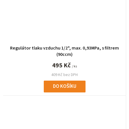
Regulátor tlaku vzduchu 1/2", max. 0,93MPa, s filtrem
(90ccm)
495 Kč
/ ks
409 Kč bez DPH
DO KOŠÍKU