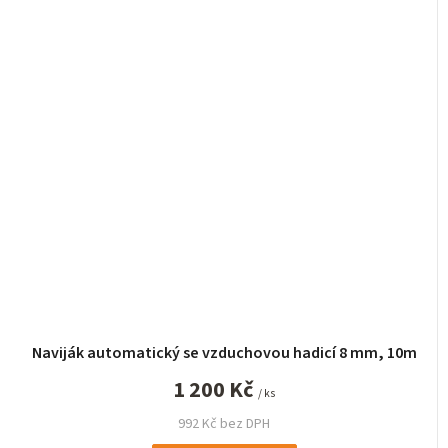
Naviják automatický se vzduchovou hadicí 8 mm, 10m
1 200 Kč
/ ks
992 Kč bez DPH