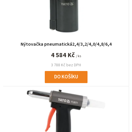
d
u
k
t
ů
Nýtovačka pneumatická2,4/3,2/4,0/4,8/6,4
4 584 Kč
/ ks
3 788 Kč bez DPH
DO KOŠÍKU