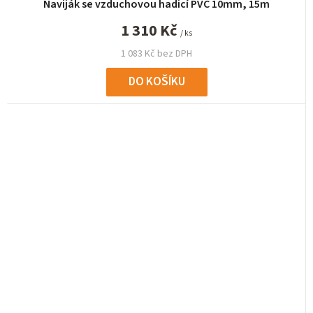
Naviják se vzduchovou hadicí PVC 10mm, 15m
1 310 Kč
/ ks
1 083 Kč bez DPH
DO KOŠÍKU