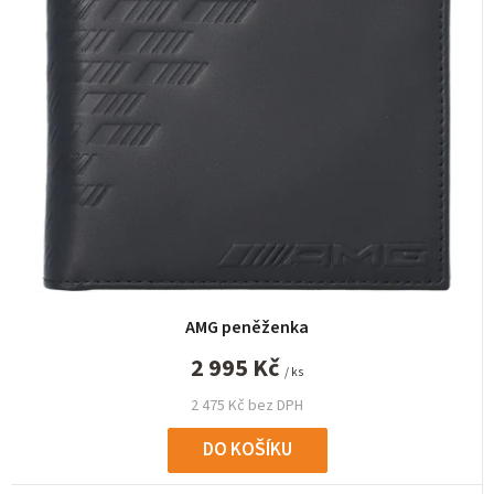
n
í
p
r
o
d
u
k
t
ů
AMG peněženka
2 995 Kč
/ ks
2 475 Kč bez DPH
DO KOŠÍKU