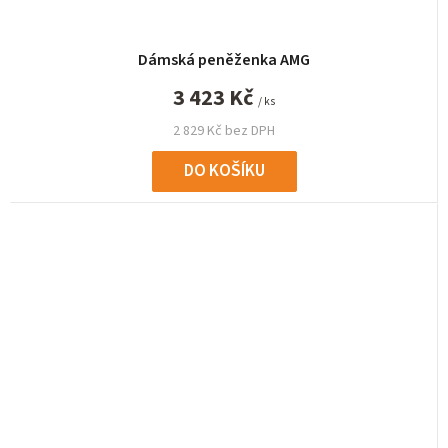
Dámská peněženka AMG
3 423 Kč
/ ks
2 829 Kč bez DPH
DO KOŠÍKU