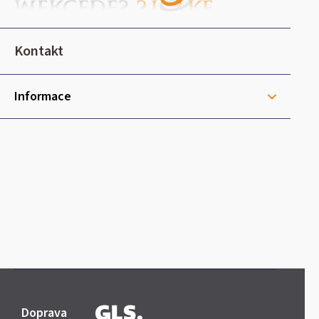
p
a
t
Kontakt
í
Informace
Doprava