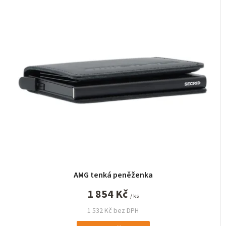
AMG tenká peněženka
1 854 Kč
/ ks
1 532 Kč bez DPH