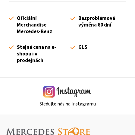
á
d
Oficiální
Bezproblémová
a
Merchandise
výměna 60 dní
c
Mercedes-Benz
í
p
Stejná cena na e-
GLS
r
shopu i v
v
prodejnách
k
y
v
ý
p
i
Sledujte nás na Instagramu
s
u
Z
á