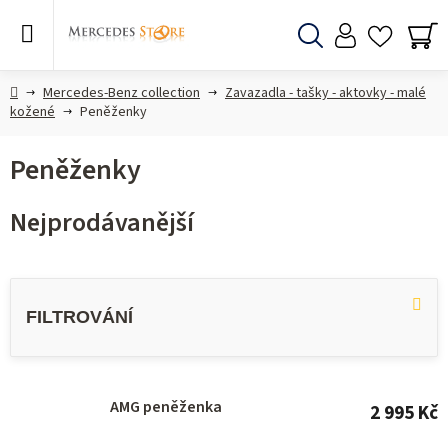
Přejít
na
obsah
Hledat
NÁ
KO
Domů
Mercedes-Benz collection
Zavazadla - tašky - aktovky - malé
kožené
Peněženky
Peněženky
Nejprodávanější
V
ý
p
i
s
AMG peněženka
2 995 Kč
p