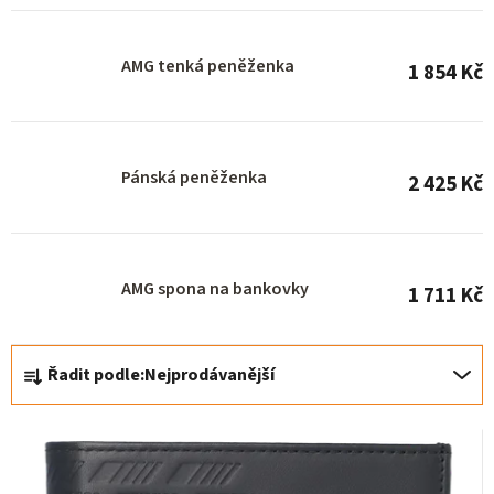
r
o
AMG tenká peněženka
1 854 Kč
d
u
k
Pánská peněženka
t
2 425 Kč
ů
AMG spona na bankovky
1 711 Kč
Ř
Řadit podle:
Nejprodávanější
a
z
e