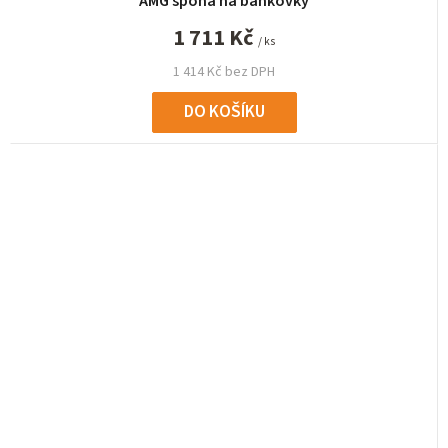
AMG spona na bankovky
1 711 Kč
/ ks
1 414 Kč bez DPH
DO KOŠÍKU