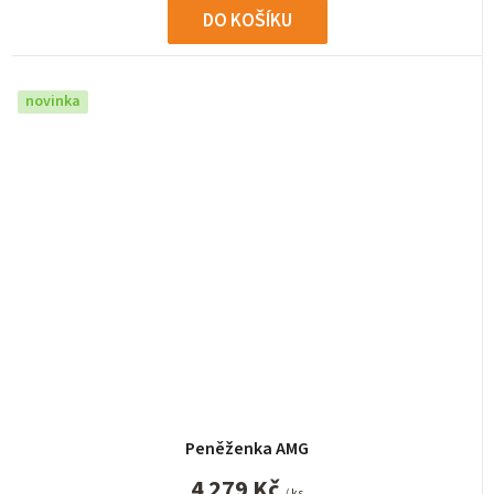
DO KOŠÍKU
novinka
Peněženka AMG
4 279 Kč
/ ks