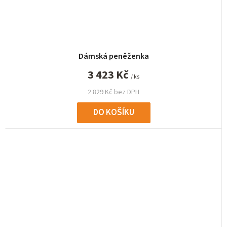
Dámská peněženka
3 423 Kč
/ ks
2 829 Kč bez DPH
DO KOŠÍKU