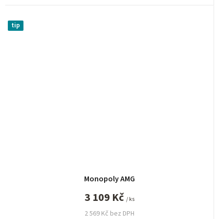
tip
Monopoly AMG
3 109 Kč
/ ks
2 569 Kč bez DPH