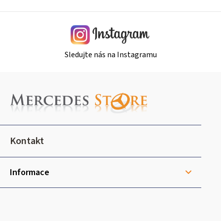
y
v
ý
p
i
Sledujte nás na Instagramu
s
u
Z
á
p
a
t
Kontakt
í
Informace