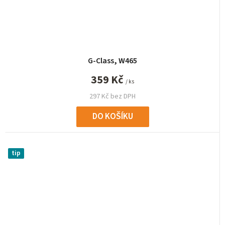
G-Class, W465
359 Kč
/ ks
297 Kč bez DPH
DO KOŠÍKU
tip