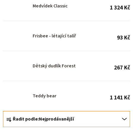
s
Medvídek Classic
1 324 Kč
p
r
o
Frisbee - létající talíř
93 Kč
d
u
k
Dětský dudlík Forest
t
267 Kč
ů
Teddy bear
1 141 Kč
Ř
Řadit podle:
Nejprodávanější
a