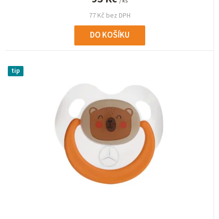
/ ks
77 Kč bez DPH
DO KOŠÍKU
tip