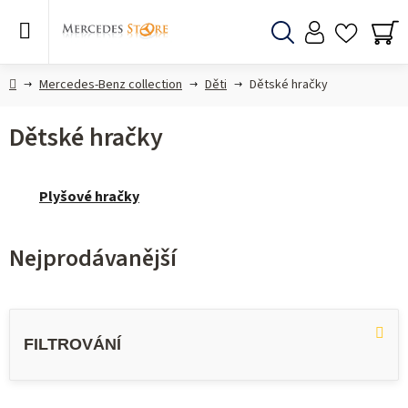
Přejít
na
obsah
Hledat
NÁ
KO
Domů
Mercedes-Benz collection
Děti
Dětské hračky
Dětské hračky
Plyšové hračky
Nejprodávanější
V
ý
p
i