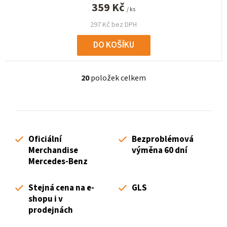
359 Kč
/ ks
297 Kč bez DPH
DO KOŠÍKU
20
položek celkem
O
v
l
á
d
Oficiální
Bezproblémová
a
Merchandise
výměna 60 dní
c
Mercedes-Benz
í
p
Stejná cena na e-
GLS
r
shopu i v
v
prodejnách
k