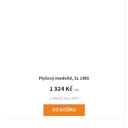
Plyšový medvěd, SL 1955
1 324 Kč
/ ks
1 094 Kč bez DPH
DO KOŠÍKU