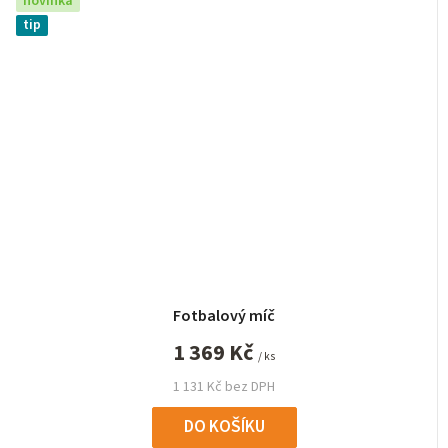
novinka
tip
Fotbalový míč
1 369 Kč
/ ks
1 131 Kč bez DPH
DO KOŠÍKU