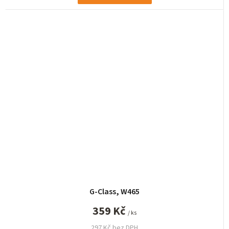
G-Class, W465
359 Kč
/ ks
297 Kč bez DPH