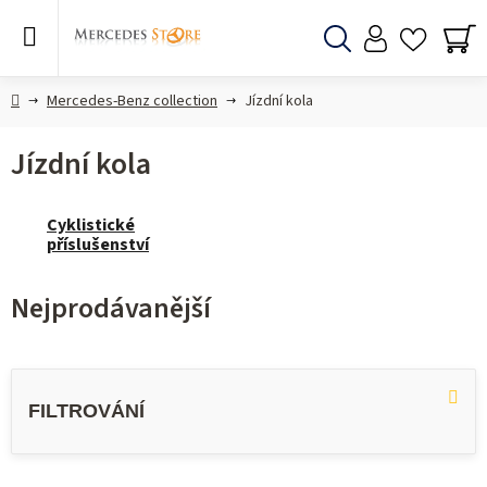
Přejít
na
obsah
Hledat
NÁ
KO
Domů
Mercedes-Benz collection
Jízdní kola
Jízdní kola
Cyklistické
příslušenství
Nejprodávanější
V
ý
p
i