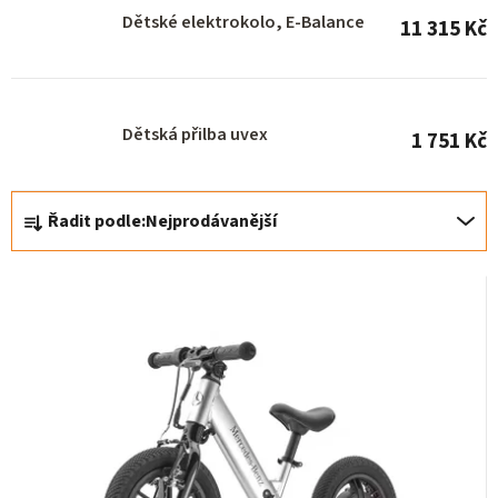
s
Dětské elektrokolo, E-Balance
11 315 Kč
p
r
o
Dětská přilba uvex
1 751 Kč
d
u
Ř
k
Řadit podle:
Nejprodávanější
a
t
z
ů
e
n
í
p
r
o