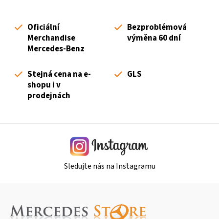
á
d
Oficiální
Bezproblémová
a
Merchandise
výměna 60 dní
c
Mercedes-Benz
í
p
Stejná cena na e-
GLS
r
shopu i v
v
prodejnách
k
y
v
ý
p
i
Sledujte nás na Instagramu
s
u
Z
á