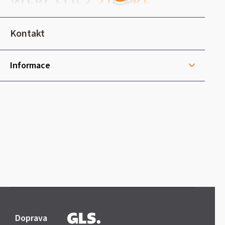
p
a
t
Kontakt
í
Informace
Doprava