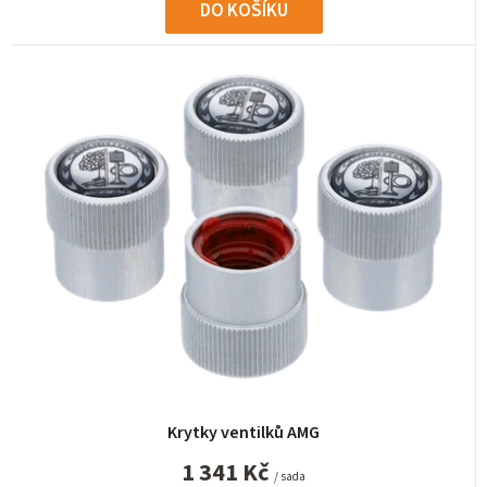
DO KOŠÍKU
Krytky ventilků AMG
1 341 Kč
/ sada