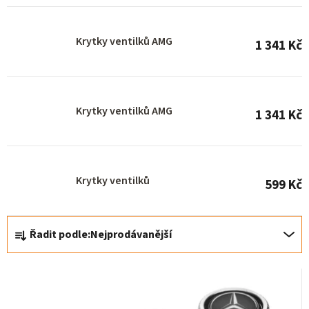
r
o
Krytky ventilků AMG
1 341 Kč
d
u
k
Krytky ventilků AMG
t
1 341 Kč
ů
Krytky ventilků
599 Kč
Ř
Řadit podle:
Nejprodávanější
a
z
e