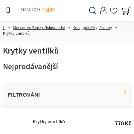
Přejít
na
obsah
Hledat
NÁ
KO
Domů
Mercedes-Benz příslušenství
Kola, pokličky, šrouby
Krytky ventilků
Krytky ventilků
Nejprodávanější
V
ý
p
i
s
Krytky ventilků
770 Kč
p