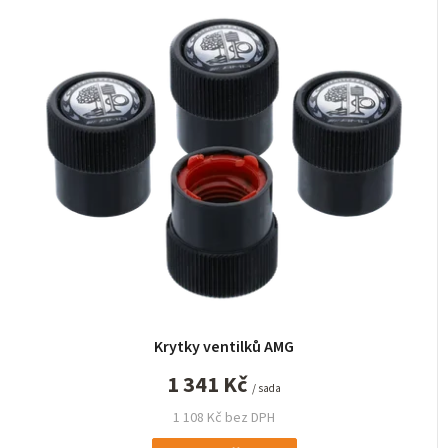
Krytky ventilků AMG
1 341 Kč
/ sada
1 108 Kč bez DPH