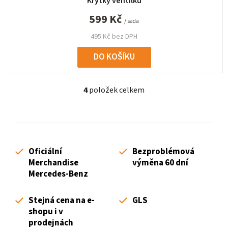
Krytky ventilků
599 Kč
/ sada
495 Kč bez DPH
DO KOŠÍKU
4
položek celkem
O
v
l
á
d
Oficiální
Bezproblémová
a
Merchandise
výměna 60 dní
c
Mercedes-Benz
í
p
Stejná cena na e-
GLS
r
shopu i v
v
prodejnách