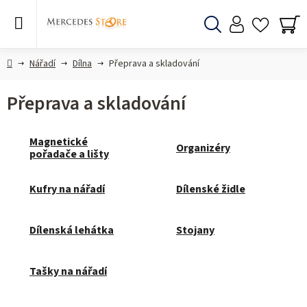
Přejít
na
obsah
Hledat
NÁ
KO
Domů
Nářadí
Dílna
Přeprava a skladování
Přeprava a skladování
Magnetické
Organizéry
pořadače a lišty
Kufry na nářadí
Dílenské židle
Dílenská lehátka
Stojany
Tašky na nářadí