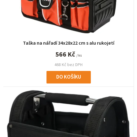
Taška na nářadí 34x28x22 cm s alu rukojetí
566 Kč
/ ks
468 Kč bez DPH
DO KOŠÍKU