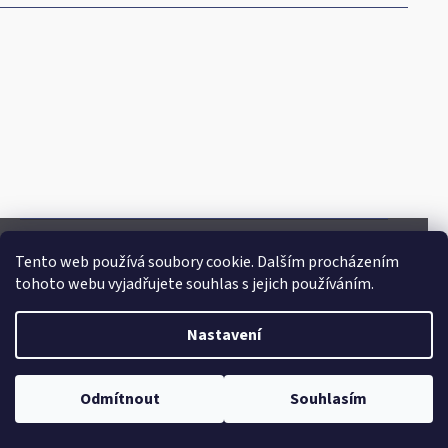
Tento web používá soubory cookie. Dalším procházením
Doprava
tohoto webu vyjadřujete souhlas s jejich používáním.
Nastavení
Odmítnout
Souhlasím
Platba