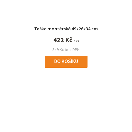
Taška montérská 49x26x34 cm
422 Kč
/ ks
349 Kč bez DPH
DO KOŠÍKU