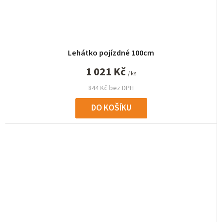
Lehátko pojízdné 100cm
1 021 Kč
/ ks
844 Kč bez DPH
DO KOŠÍKU