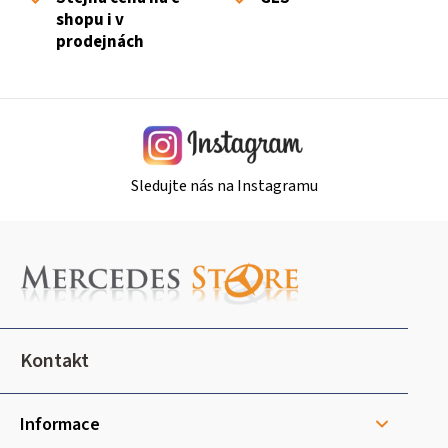
y
shopu i v
v
prodejnách
ý
p
i
s
u
Sledujte nás na Instagramu
Z
á
p
a
t
Kontakt
í
Informace