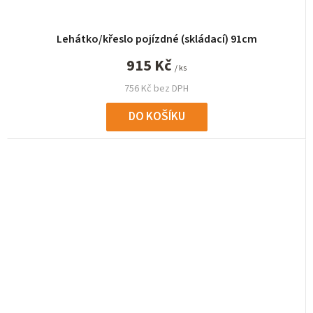
Lehátko/křeslo pojízdné (skládací) 91cm
915 Kč
/ ks
756 Kč bez DPH
DO KOŠÍKU