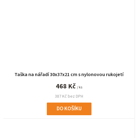
Taška na nářadí 30x37x21 cm s nylonovou rukojetí
468 Kč
/ ks
387 Kč bez DPH
DO KOŠÍKU