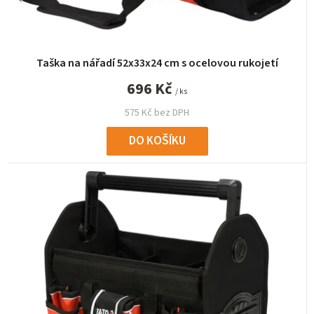
k
t
ů
Taška na nářadí 52x33x24 cm s ocelovou rukojetí
696 Kč
/ ks
575 Kč bez DPH
DO KOŠÍKU