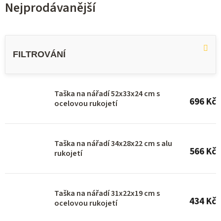
Nejprodávanější
V
ý
p
i
s
Taška na nářadí 52x33x24 cm s
696 Kč
ocelovou rukojetí
p
r
o
Taška na nářadí 34x28x22 cm s alu
566 Kč
d
rukojetí
u
k
Taška na nářadí 31x22x19 cm s
t
434 Kč
ocelovou rukojetí
ů