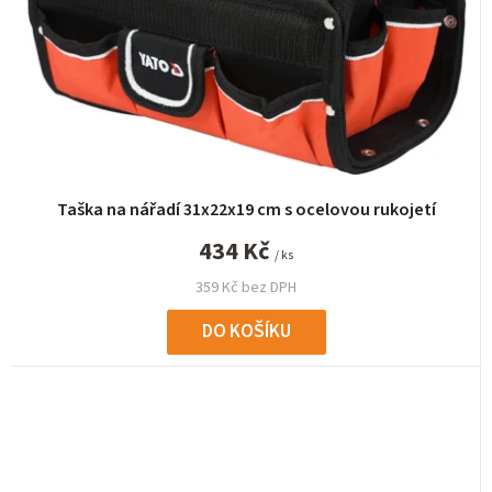
Taška na nářadí 31x22x19 cm s ocelovou rukojetí
434 Kč
/ ks
359 Kč bez DPH
DO KOŠÍKU