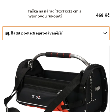
Taška na nářadí 30x37x21 cm s
468 Kč
nylonovou rukojetí
Ř
Řadit podle:
Nejprodávanější
a
z
e
n
í
p
r
o
d
u