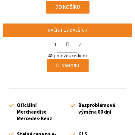
DO KOŠÍKU
NAČÍST 17 DALŠÍCH
S
1
2
t
O
r
41
položek celkem
v
á
l
NAHORU
n
á
k
d
o
a
v
c
á
í
n
Oficiální
Bezproblémová
p
í
Merchandise
výměna 60 dní
r
Mercedes-Benz
v
k
Stejná cena na e-
GLS