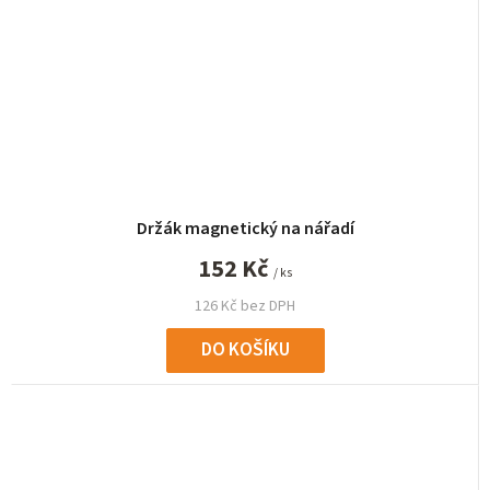
Držák magnetický na nářadí
152 Kč
/ ks
126 Kč bez DPH
DO KOŠÍKU