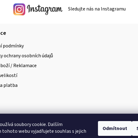
r
Sledujte nás na Instagramu
v
k
y
ace
v
í podmínky
ý
 ochrany osobních údajů
p
i
zboží / Reklamace
s
velikostí
u
a platba
užívá soubory cookie. Dalším
Odmítnout
tohoto webu vyjadřujete souhlas s jejich