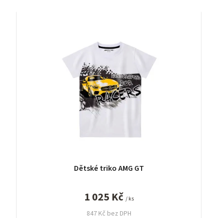
Dětské triko AMG GT
1 025 Kč
/ ks
847 Kč bez DPH