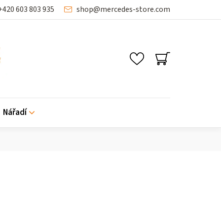
+420 603 803 935
shop
@
mercedes-store.com
NÁKUPNÍ
KOŠÍK
Nářadí