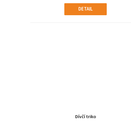
t
DETAIL
ů
Dívčí triko