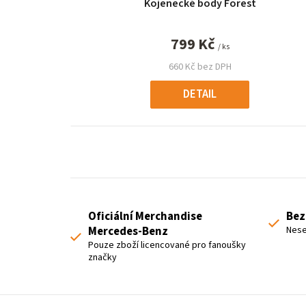
Kojenecké body Forest
799 Kč
/ ks
660 Kč bez DPH
DETAIL
Oficiální Merchandise
Bez
Mercedes-Benz
Nese
Pouze zboží licencované pro fanoušky
značky