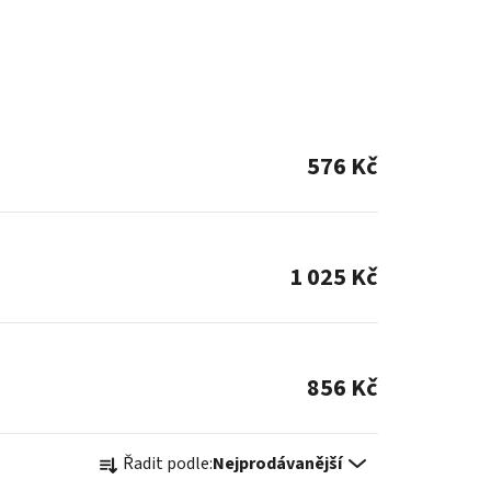
576 Kč
1 025 Kč
856 Kč
Ř
Řadit podle:
Nejprodávanější