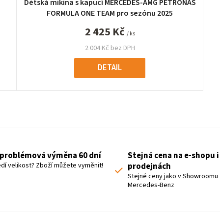
Dětská mikina s kapucí MERCEDES-AMG PETRONAS
FORMULA ONE TEAM pro sezónu 2025
2 425 Kč
/ ks
2 004 Kč bez DPH
DETAIL
O
v
l
á
problémová výměna 60 dní
Stejná cena na e-shopu i
d
dí velikost? Zboží můžete vyměnit!
prodejnách
a
Stejné ceny jako v Showroomu
Mercedes-Benz
c
í
p