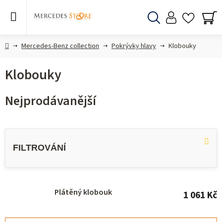
Přejít
na
obsah
Hledat
NÁ
KO
Domů
Mercedes-Benz collection
Pokrývky hlavy
Klobouky
Klobouky
Nejprodávanější
V
ý
p
i
s
Plátěný klobouk
1 061 Kč
p
r