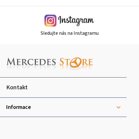
y
v
ý
p
i
Sledujte nás na Instagramu
s
u
Z
á
p
a
t
Kontakt
í
Informace