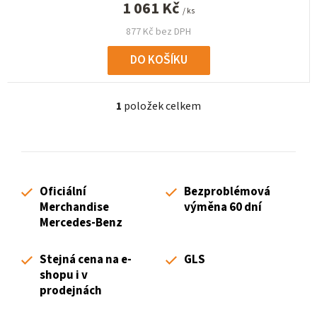
1 061 Kč
/ ks
877 Kč bez DPH
DO KOŠÍKU
1
položek celkem
O
v
l
á
d
Oficiální
Bezproblémová
a
Merchandise
výměna 60 dní
c
Mercedes-Benz
í
p
Stejná cena na e-
GLS
r
shopu i v
v
prodejnách
k