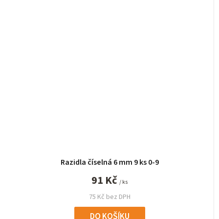
Razidla číselná 6 mm 9 ks 0-9
91 Kč
/ ks
75 Kč bez DPH
DO KOŠÍKU