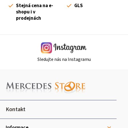
k
Stejná cena na e-
GLS
y
shopu i v
v
prodejnách
ý
p
i
s
u
Sledujte nás na Instagramu
Z
á
p
a
t
Kontakt
í
Informace