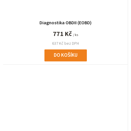
Diagnostika OBDII (EOBD)
771 Kč
/ ks
637 Kč bez DPH
DO KOŠÍKU