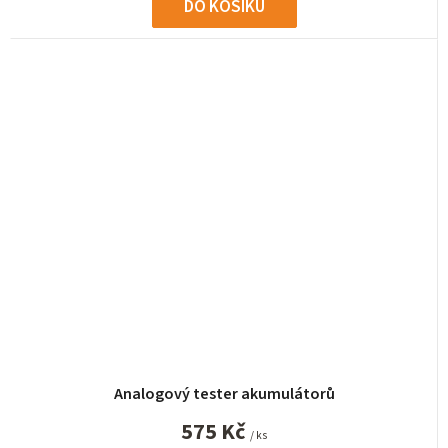
DO KOŠÍKU
Analogový tester akumulátorů
575 Kč
/ ks