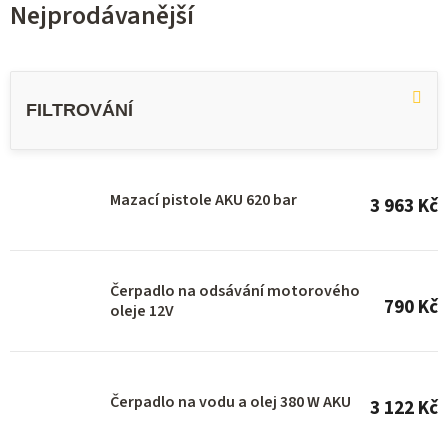
Nejprodávanější
V
ý
p
i
s
Mazací pistole AKU 620 bar
3 963 Kč
p
r
o
Čerpadlo na odsávání motorového
790 Kč
d
oleje 12V
u
k
Čerpadlo na vodu a olej 380 W AKU
t
3 122 Kč
ů