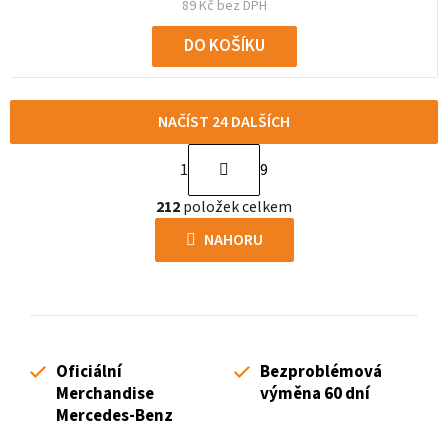
89 Kč bez DPH
DO KOŠÍKU
NAČÍST 24 DALŠÍCH
S
1
9
t
O
r
212
položek celkem
v
á
l
NAHORU
n
á
k
d
o
a
v
c
á
í
n
Oficiální
Bezproblémová
p
í
Merchandise
výměna 60 dní
r
Mercedes-Benz
v