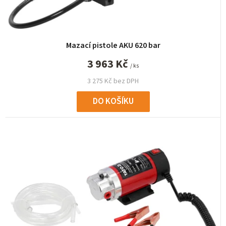
k
t
ů
Mazací pistole AKU 620 bar
3 963 Kč
/ ks
3 275 Kč bez DPH
DO KOŠÍKU