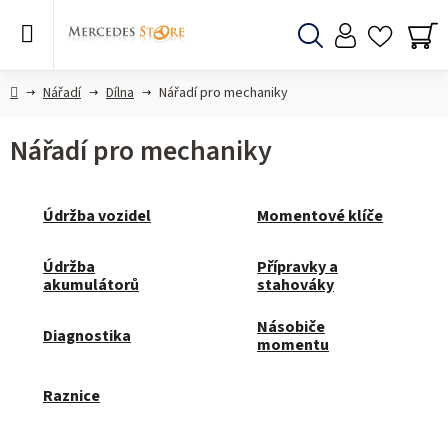
Přejít
na
obsah
Hledat
NÁ
KO
Domů
Nářadí
Dílna
Nářadí pro mechaniky
Nářadí pro mechaniky
Údržba vozidel
Momentové klíče
Údržba
Přípravky a
akumulátorů
stahováky
Násobiče
Diagnostika
momentu
Raznice