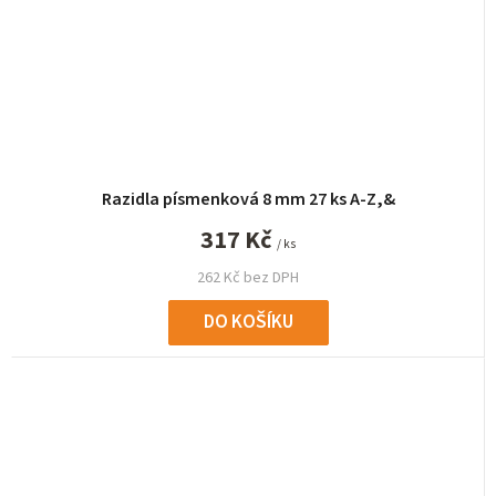
Razidla písmenková 8 mm 27 ks A-Z,&
317 Kč
/ ks
262 Kč bez DPH
DO KOŠÍKU