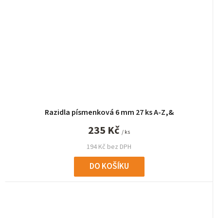
Razidla písmenková 6 mm 27 ks A-Z,&
235 Kč
/ ks
194 Kč bez DPH
DO KOŠÍKU