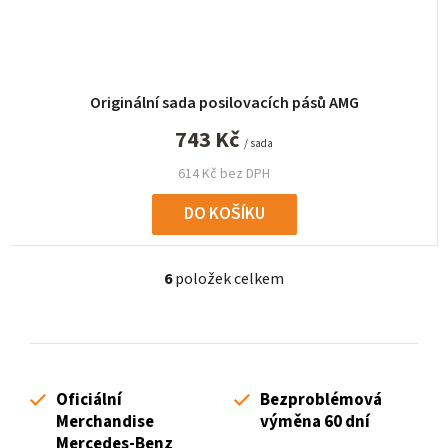
Originální sada posilovacích pásů AMG
743 Kč
/ sada
614 Kč bez DPH
DO KOŠÍKU
6
položek celkem
O
v
l
á
d
Oficiální
Bezproblémová
a
Merchandise
výměna 60 dní
c
Mercedes-Benz