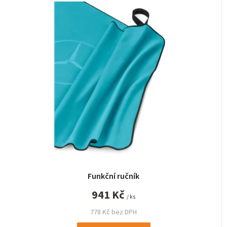
Funkční ručník
941 Kč
/ ks
778 Kč bez DPH