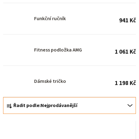
r
o
Funkční ručník
941 Kč
d
u
k
Fitness podložka AMG
t
1 061 Kč
ů
Dámské tričko
1 198 Kč
Ř
Řadit podle:
Nejprodávanější
a
z
e