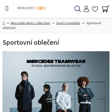
Přejít
na
obsah
Hledat
NÁ
KO
Domů
Mercedes-Benz collection
Sport a mobilita
Sportovní
oblečení
Sportovní oblečení