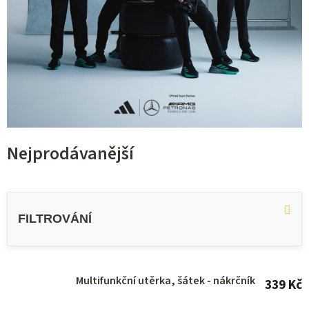
Nejprodávanější
V
ý
p
i
s
Multifunkční utěrka, šátek - nákrčník
339 Kč
p