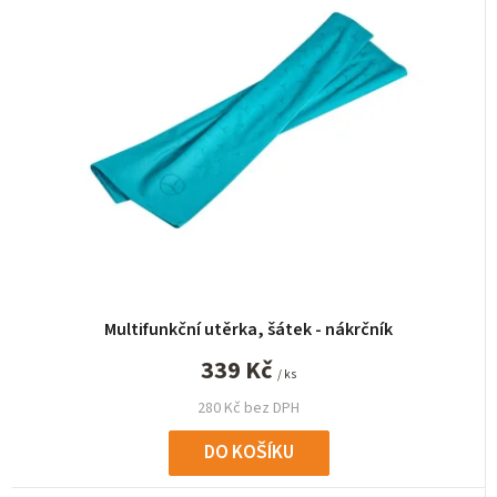
n
í
p
r
o
d
u
k
t
ů
Multifunkční utěrka, šátek - nákrčník
339 Kč
/ ks
280 Kč bez DPH
DO KOŠÍKU