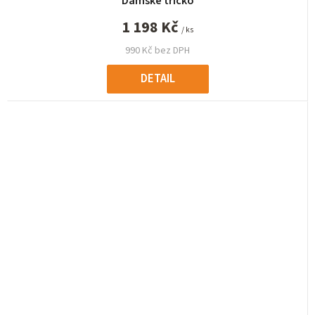
Dámské tričko
1 198 Kč
/ ks
990 Kč bez DPH
DETAIL