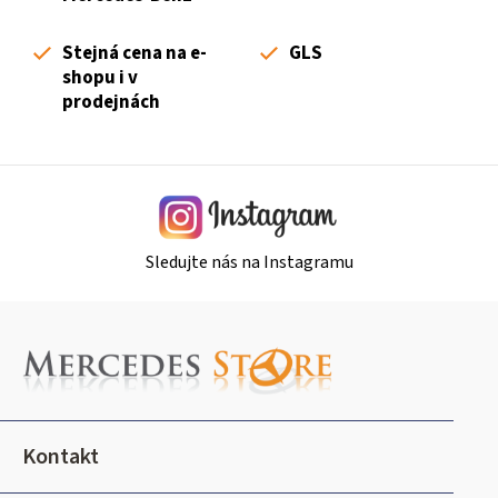
í
p
Stejná cena na e-
GLS
r
shopu i v
v
prodejnách
k
y
v
ý
p
i
Sledujte nás na Instagramu
s
u
Z
á
p
a
t
Kontakt
í