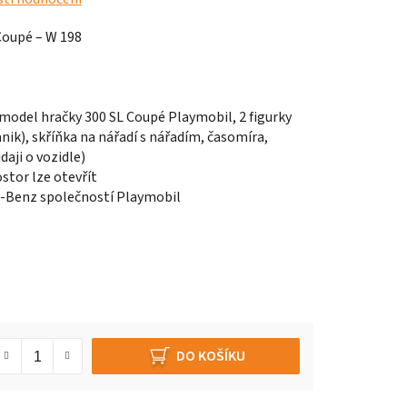
Coupé – W 198
ů (model hračky 300 SL Coupé Playmobil, 2 figurky
nik), skříňka na nářadí s nářadím, časomíra,
daji o vozidle)
stor lze otevřít
s-Benz společností Playmobil
DO KOŠÍKU