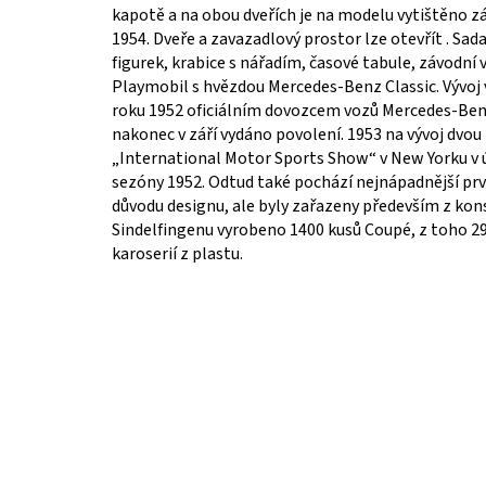
kapotě a na obou dveřích je na modelu vytištěno záv
1954. Dveře a zavazadlový prostor lze otevřít . Sad
figurek, krabice s nářadím, časové tabule, závodní vl
Playmobil s hvězdou Mercedes-Benz Classic. Vývoj
roku 1952 oficiálním dovozcem vozů Mercedes-Benz
nakonec v září vydáno povolení. 1953 na vývoj dvou
„International Motor Sports Show“ v New Yorku v 
sezóny 1952. Odtud také pochází nejnápadnější prve
důvodu designu, ale byly zařazeny především z kon
Sindelfingenu vyrobeno 1400 kusů Coupé, z toho 29 s
karoserií z plastu.