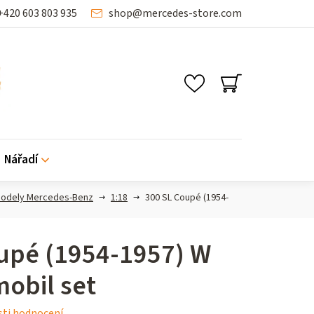
+420 603 803 935
shop
@
mercedes-store.com
NÁKUPNÍ
KOŠÍK
Nářadí
odely Mercedes-Benz
1:18
300 SL Coupé (1954-
upé (1954-1957) W
mobil set
ti hodnocení