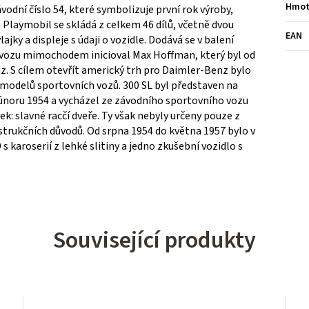
Hmot
odní číslo 54, které symbolizuje první rok výroby,
a Playmobil se skládá z celkem 46 dílů, včetně dvou
EAN
ajky a displeje s údaji o vozidle. Dodává se v balení
 vozu mimochodem inicioval Max Hoffman, který byl od
. S cílem otevřít americký trh pro Daimler-Benz bylo
 modelů sportovních vozů. 300 SL byl představen na
únoru 1954 a vycházel ze závodního sportovního vozu
k: slavné racčí dveře. Ty však nebyly určeny pouze z
strukčních důvodů. Od srpna 1954 do května 1957 bylo v
 karoserií z lehké slitiny a jedno zkušební vozidlo s
Související produkty