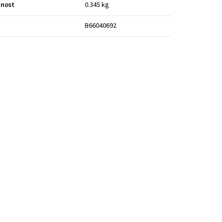
nost
0.345 kg
B66040692