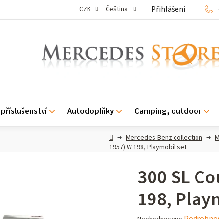
Přihlášení
CZK
Čeština
příslušenství
Autodoplňky
Camping, outdoor
Domů
Mercedes-Benz collection
M
1957) W 198, Playmobil set
300 SL Co
198, Play
Průměrné
Podrobnos
Neohodnoceno