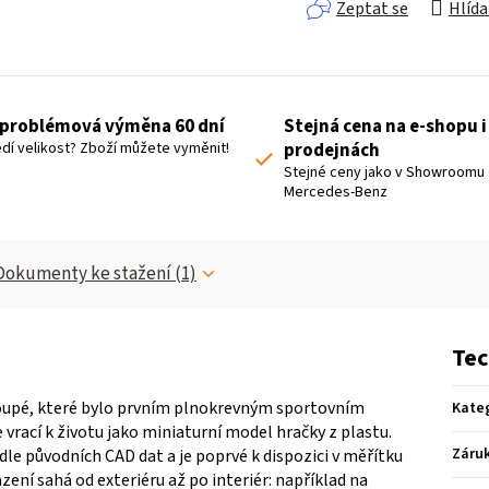
Zeptat se
Hlída
problémová výměna 60 dní
Stejná cena na e-shopu i
dí velikost? Zboží můžete vyměnit!
prodejnách
Stejné ceny jako v Showroomu
Mercedes-Benz
Dokumenty ke stažení (1)
Tec
Coupé, které bylo prvním plnokrevným sportovním
Kate
vrací k životu jako miniaturní model hračky z plastu.
Záru
dle původních CAD dat a je poprvé k dispozici v měřítku
zení sahá od exteriéru až po interiér: například na