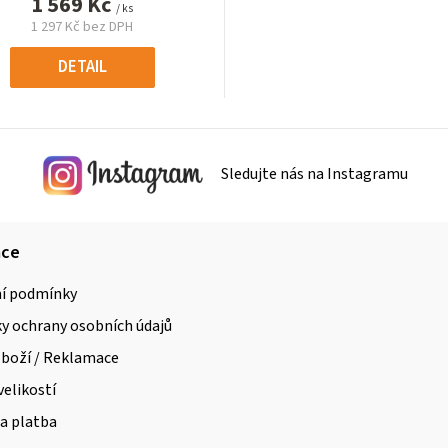
1 569 Kč
/ ks
1 297 Kč bez DPH
Měrná
cena:
DETAIL
Sledujte nás na Instagramu
ace
í podmínky
 ochrany osobních údajů
zboží / Reklamace
velikostí
a platba