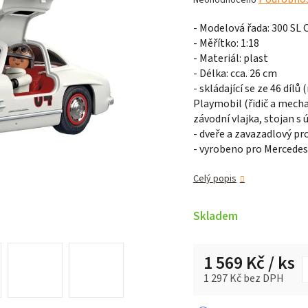
hodnocení
- Modelová řada: 300 SL 
produktu
- Měřítko: 1:18
je
- Materiál: plast
0,0
- Délka: cca. 26 cm
z 5
- skládající se ze 46 díl
hvězdiček.
Playmobil (řidič a mecha
závodní vlajka, stojan s ú
- dveře a zavazadlový pro
- vyrobeno pro Mercede
Celý popis
Skladem
1 569 Kč
/ ks
1 297 Kč bez DPH
Měrná cena: