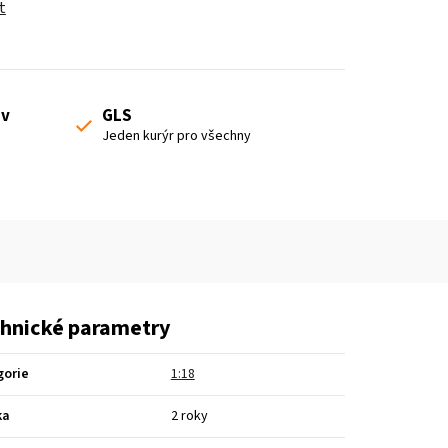
t
 v
GLS
Jeden kurýr pro všechny
hnické parametry
gorie
1:18
ka
2 roky