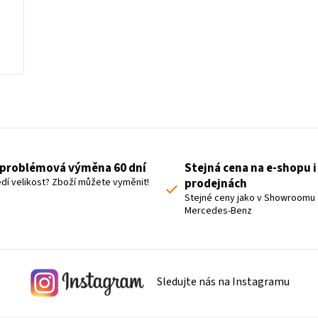
O
v
l
á
problémová výměna 60 dní
Stejná cena na e-shopu i
d
dí velikost? Zboží můžete vyměnit!
prodejnách
a
Stejné ceny jako v Showroomu
Mercedes-Benz
c
í
p
r
Sledujte nás na Instagramu
v
k