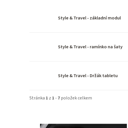
Style & Travel - základní modul
Style & Travel - ramínko na šaty
Style & Travel - Držák tabletu
Stránka
1
z
1
-
7
položek celkem
V