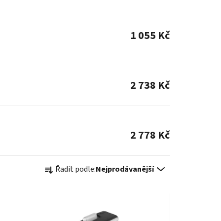
1 055 Kč
2 738 Kč
2 778 Kč
Ř
Řadit podle:
Nejprodávanější
a
z