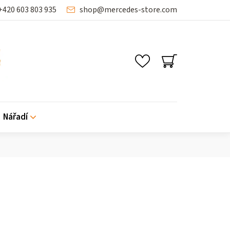
+420 603 803 935
shop
@
mercedes-store.com
NÁKUPNÍ
KOŠÍK
Nářadí