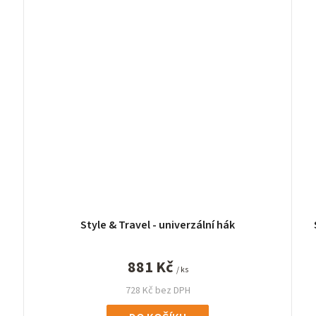
Style & Travel - univerzální hák
881 Kč
/ ks
728 Kč bez DPH