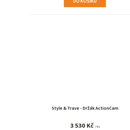
DO KOŠÍKU
Style & Trave - Držák ActionCam
3 530 Kč
/ ks