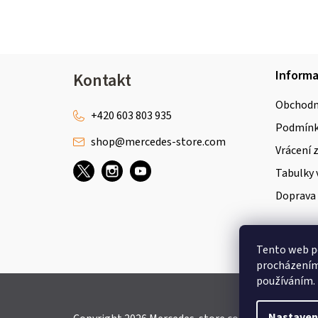
Z
Inform
Kontakt
á
Obchodn
p
+420 603 803 935
Podmínky
shop
@
mercedes-store.com
a
Vrácení 
t
Tabulky 
Doprava 
í
Tento web po
procházením 
používáním.
Nastaven