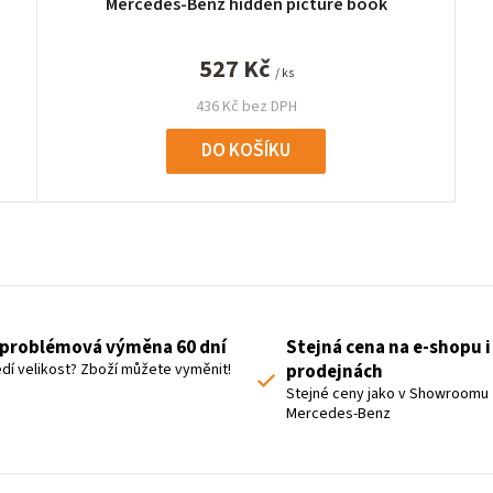
Mercedes-Benz hidden picture book
527 Kč
/ ks
436 Kč bez DPH
DO KOŠÍKU
O
v
l
á
problémová výměna 60 dní
Stejná cena na e-shopu i
d
dí velikost? Zboží můžete vyměnit!
prodejnách
a
Stejné ceny jako v Showroomu
Mercedes-Benz
c
í
p