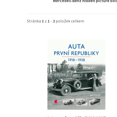
Mercedes-Benz hidden picture bo
Stránka
1
z
1
-
2
položek celkem
V
ý
p
i
s
p
r
o