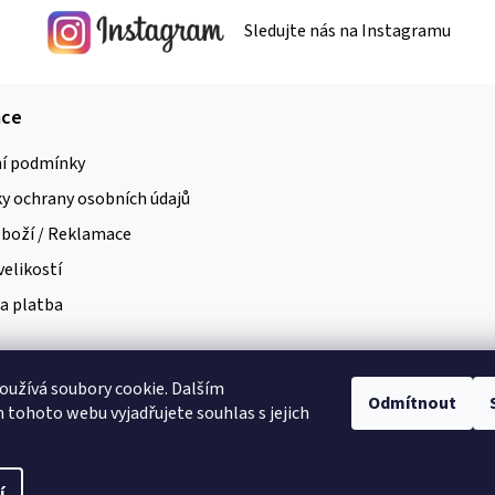
r
Sledujte nás na Instagramu
v
k
y
ace
v
í podmínky
ý
 ochrany osobních údajů
p
i
zboží / Reklamace
s
velikostí
u
a platba
užívá soubory cookie. Dalším
Odmítnout
tohoto webu vyjadřujete souhlas s jejich
í