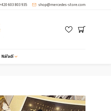
+420 603 803 935
shop
@
mercedes-store.com
NÁKUPNÍ
KOŠÍK
Nářadí