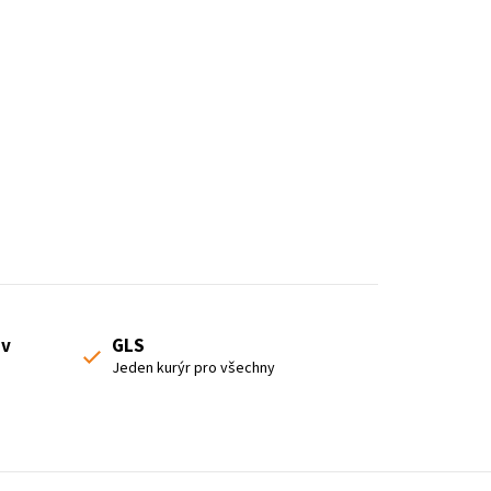
u
k
t
ů
 v
GLS
Jeden kurýr pro všechny