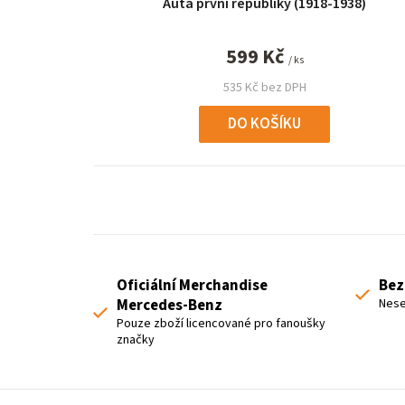
Auta první republiky (1918-1938)
d
u
599 Kč
/ ks
k
535 Kč bez DPH
t
DO KOŠÍKU
ů
Oficiální Merchandise
Bez
Mercedes-Benz
Nese
Pouze zboží licencované pro fanoušky
značky