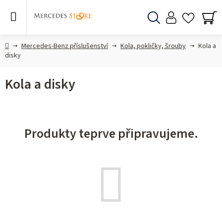
Přejít
na
obsah
Hledat
NÁ
KO
Domů
Mercedes-Benz příslušenství
Kola, pokličky, šrouby
Kola a
disky
Kola a disky
Produkty teprve připravujeme.