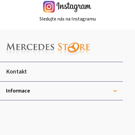
Sledujte nás na Instagramu
Z
á
p
a
t
Kontakt
í
Informace