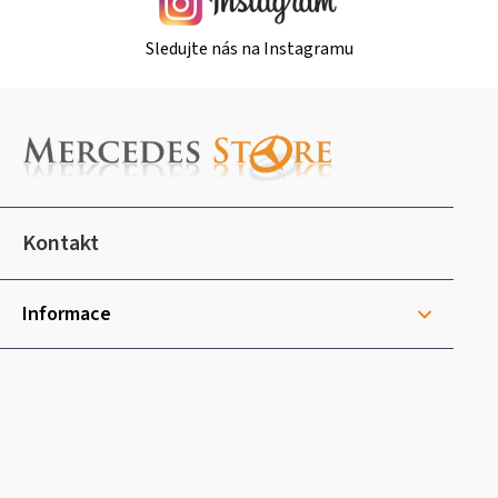
Sledujte nás na Instagramu
Z
á
p
a
t
Kontakt
í
Informace