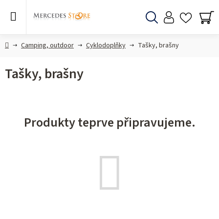
Přejít
na
obsah
Hledat
NÁ
KO
Domů
Camping, outdoor
Cyklodoplňky
Tašky, brašny
Tašky, brašny
Produkty teprve připravujeme.