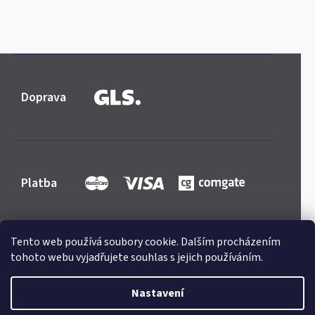
Doprava
Platba
Tento web používá soubory cookie. Dalším procházením
tohoto webu vyjadřujete souhlas s jejich používáním.
Shoptet
|
mime digital
Copyright 2026
Mercedes-store.com
. Všechna práva
Nastavení
vyhrazena.
Upravit nastavení cookies