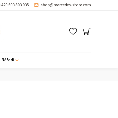
+420 603 803 935
shop
@
mercedes-store.com
NÁKUPNÍ
KOŠÍK
Nářadí