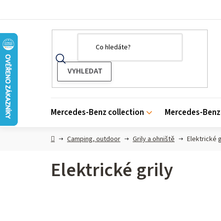
Přejít
na
obsah
Mercedes-Benz collection
Mercedes-Benz 
Domů
Camping, outdoor
Grily a ohniště
Elektrické g
Elektrické grily