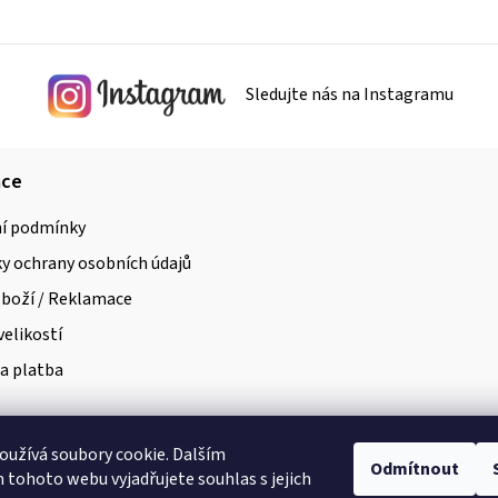
Sledujte nás na Instagramu
ace
í podmínky
 ochrany osobních údajů
zboží / Reklamace
velikostí
a platba
užívá soubory cookie. Dalším
Odmítnout
tohoto webu vyjadřujete souhlas s jejich