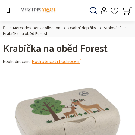
Přejít
na
obsah
Hledat
NÁ
KO
Domů
Mercedes-Benz collection
Osobní doplňky
Stolování
Krabička na oběd Forest
Krabička na oběd Forest
Průměrné
Podrobnosti hodnocení
Neohodnoceno
hodnocení
produktu
je
0,0
z 5
hvězdiček.