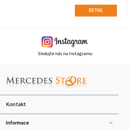
Měrná
Měrná
cena:
cena:
DETAIL
Sledujte nás na Instagramu
Z
á
p
a
t
Kontakt
í
Informace