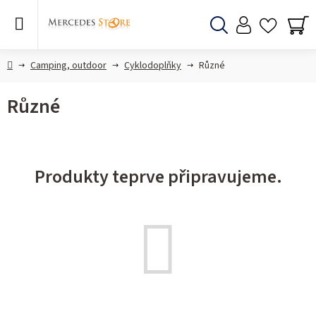
Přejít
na
obsah
Hledat
NÁ
KO
Domů
Camping, outdoor
Cyklodoplňky
Různé
Různé
Produkty teprve připravujeme.