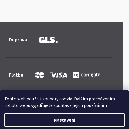
Doprava
Platba
Tento web používá soubory cookie. Dalším procházením
tohoto webu vyjadřujete souhlas s jejich používáním.
Shoptet
|
mime digital
Copyright 2026
Mercedes-store.com
. Všechna práva
Nastavení
vyhrazena.
Upravit nastavení cookies