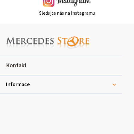
Sledujte nás na Instagramu
Z
á
p
a
t
Kontakt
í
Informace