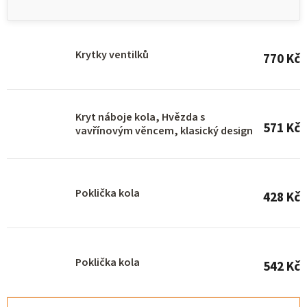
p
i
s
Krytky ventilků
770 Kč
p
r
o
Kryt náboje kola, Hvězda s
571 Kč
d
vavřínovým věncem, klasický design
u
k
Poklička kola
t
428 Kč
ů
Poklička kola
542 Kč