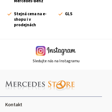
Mercedes-Benz
í
p
Stejná cena na e-
GLS
r
shopu i v
v
prodejnách
k
y
v
ý
p
i
Sledujte nás na Instagramu
s
u
Z
á
p
a
t
Kontakt