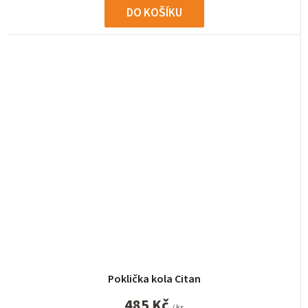
DO KOŠÍKU
Poklička kola Citan
485 Kč
/ ks