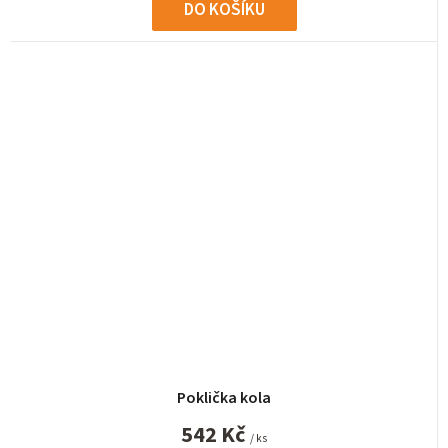
DO KOŠÍKU
Poklička kola
542 Kč
/ ks