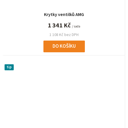
Krytky ventilků AMG
1 341 Kč
/ sada
1 108 Kč bez DPH
DO KOŠÍKU
tip