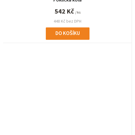
Poklička kola
542 Kč
/ ks
448 Kč bez DPH
DO KOŠÍKU