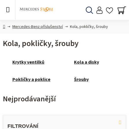
Přejít
na
obsah
Hledat
NÁ
KO
Domů
Mercedes-Benz příslušenství
Kola, pokličky, šrouby
Kola, pokličky, šrouby
Krytky ventilků
Kola a disky
Pokličky a poklice
Šrouby
Nejprodávanější
V
ý