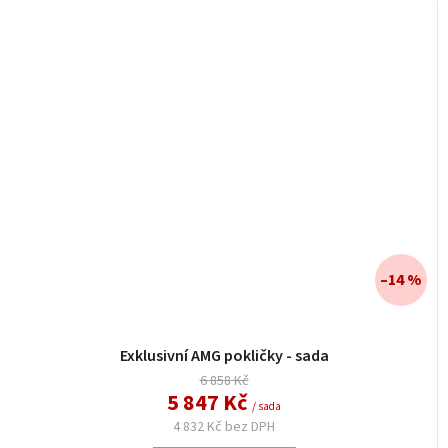
–14 %
Exklusivní AMG pokličky - sada
6 858 Kč
5 847 Kč
/ sada
4 832 Kč bez DPH