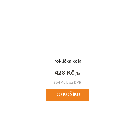
Poklička kola
428 Kč
/ ks
354 Kč bez DPH
DO KOŠÍKU