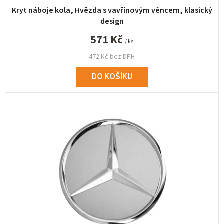
Kryt náboje kola, Hvězda s vavřínovým věncem, klasický
design
571 Kč
/ ks
472 Kč bez DPH
DO KOŠÍKU