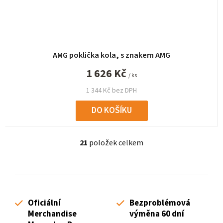
AMG poklička kola, s znakem AMG
1 626 Kč
/ ks
1 344 Kč bez DPH
DO KOŠÍKU
21
položek celkem
O
v
l
á
d
Oficiální
Bezproblémová
a
Merchandise
výměna 60 dní
c