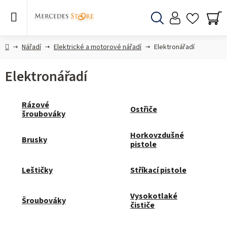
Přejít
na
obsah
Hledat
NÁ
KO
Domů
Nářadí
Elektrické a motorové nářadí
Elektronářadí
Elektronářadí
Rázové
Ostřiče
šroubováky
Horkovzdušné
Brusky
pistole
Leštičky
Stříkací pistole
Vysokotlaké
Šroubováky
čističe