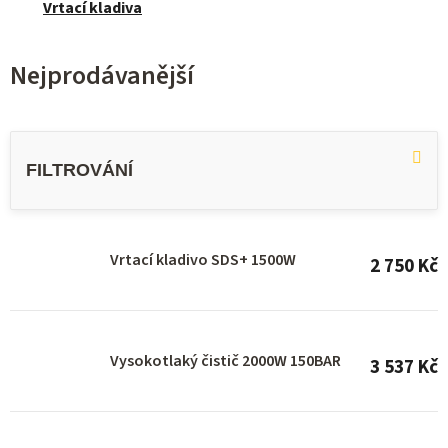
Vrtací kladiva
Nejprodávanější
V
ý
p
i
s
Vrtací kladivo SDS+ 1500W
2 750 Kč
p
r
o
Vysokotlaký čistič 2000W 150BAR
3 537 Kč
d
u
k