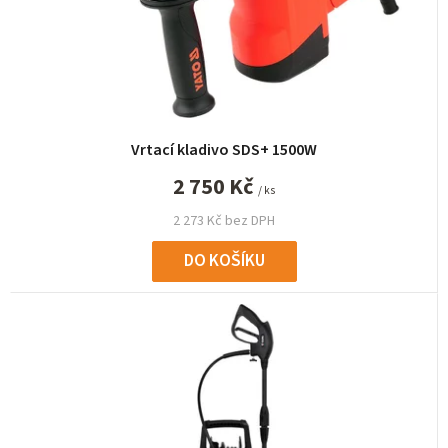
d
u
k
t
ů
Vrtací kladivo SDS+ 1500W
2 750 Kč
/ ks
2 273 Kč bez DPH
DO KOŠÍKU