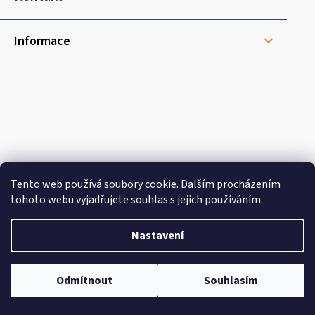
í
Informace
Tento web používá soubory cookie. Dalším procházením
tohoto webu vyjadřujete souhlas s jejich používáním.
Nastavení
Doprava
Odmítnout
Souhlasím