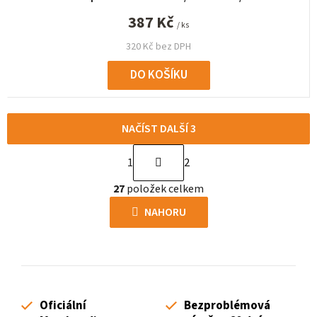
387 Kč
/ ks
320 Kč bez DPH
DO KOŠÍKU
NAČÍST DALŠÍ 3
S
1
2
t
O
r
27
položek celkem
v
á
l
NAHORU
n
á
k
d
o
a
v
c
á
í
n
Oficiální
Bezproblémová
p