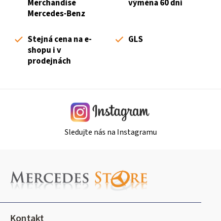
í
Merchandise
výměna 60 dní
r
Mercedes-Benz
v
k
Stejná cena na e-
GLS
y
shopu i v
v
prodejnách
ý
p
i
s
u
Sledujte nás na Instagramu
Z
á
p
a
t
Kontakt