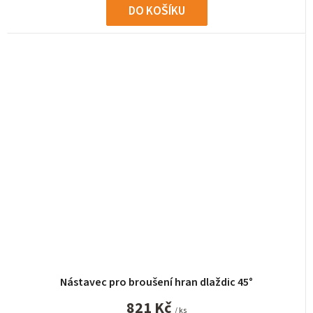
DO KOŠÍKU
Nástavec pro broušení hran dlaždic 45°
821 Kč
/ ks