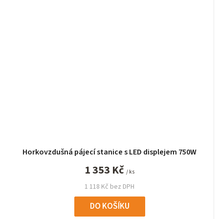
Horkovzdušná pájecí stanice s LED displejem 750W
1 353 Kč
/ ks
1 118 Kč bez DPH
DO KOŠÍKU