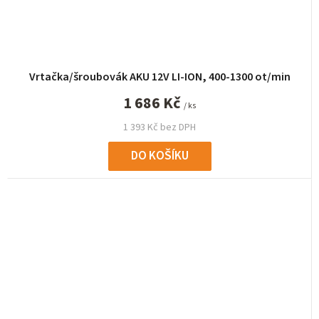
Vrtačka/šroubovák AKU 12V LI-ION, 400-1300 ot/min
1 686 Kč
/ ks
1 393 Kč bez DPH
DO KOŠÍKU