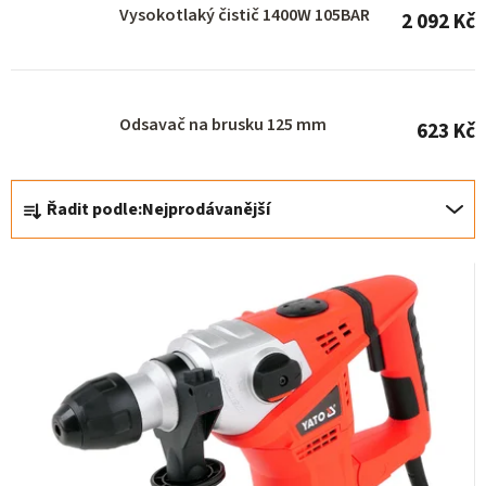
Vysokotlaký čistič 1400W 105BAR
t
2 092 Kč
ů
Odsavač na brusku 125 mm
623 Kč
Ř
Řadit podle:
Nejprodávanější
a
z
e
n
í
p
r
o