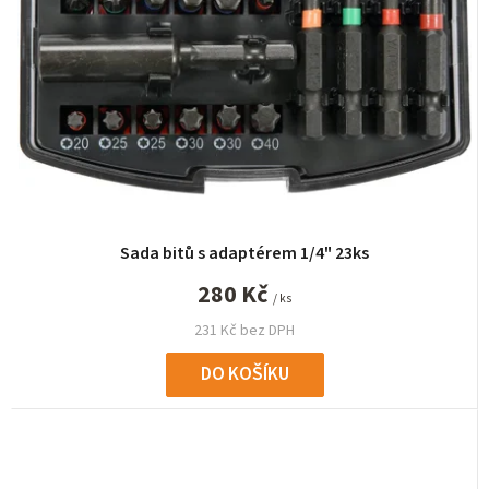
Sada bitů s adaptérem 1/4" 23ks
280 Kč
/ ks
231 Kč bez DPH
DO KOŠÍKU