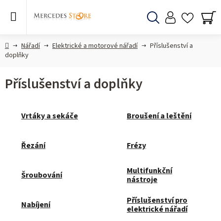
Přejít
na
obsah
Hledat
NÁ
KO
Domů
Nářadí
Elektrické a motorové nářadí
Příslušenství a
doplňky
Příslušenství a doplňky
Vrtáky a sekáče
Broušení a leštění
Řezání
Frézy
Multifunkční
Šroubování
nástroje
Příslušenství pro
Nabíjení
elektrické nářadí