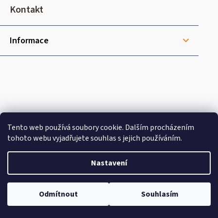
t
Kontakt
í
Informace
Tento web používá soubory cookie. Dalším procházením
tohoto webu vyjadřujete souhlas s jejich používáním.
Nastavení
Doprava
Odmítnout
Souhlasím