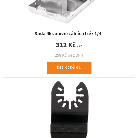
u
k
t
ů
Sada 4ks univerzálních fréz 1/4"
312 Kč
/ ks
258 Kč bez DPH
DO KOŠÍKU