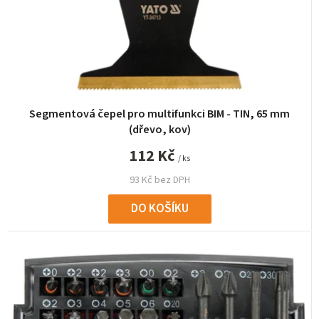
Segmentová čepel pro multifunkci BIM - TIN, 65 mm
(dřevo, kov)
112 Kč
/ ks
93 Kč bez DPH
DO KOŠÍKU