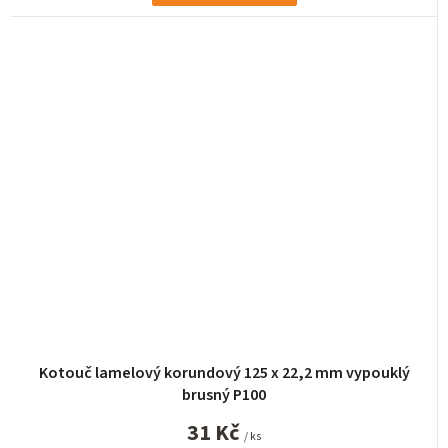
Kotouč lamelový korundový 125 x 22,2 mm vypouklý
brusný P100
31 Kč
/ ks