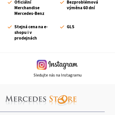
n
Oficiální
Bezproblémová
p
í
Merchandise
výměna 60 dní
r
Mercedes-Benz
v
k
Stejná cena na e-
GLS
y
shopu i v
v
prodejnách
ý
p
i
s
u
Sledujte nás na Instagramu
Z
á
p
a