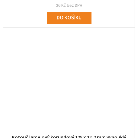
26 Kč bez DPH
DO KOŠÍKU
Kotouč lamelový korundový 125 x 22,2 mm vypouklý