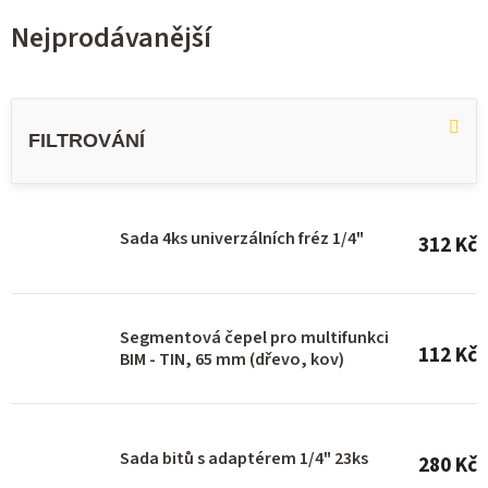
Nejprodávanější
V
ý
p
i
s
Sada 4ks univerzálních fréz 1/4"
312 Kč
p
r
o
Segmentová čepel pro multifunkci
112 Kč
d
BIM - TIN, 65 mm (dřevo, kov)
u
k
Sada bitů s adaptérem 1/4" 23ks
t
280 Kč