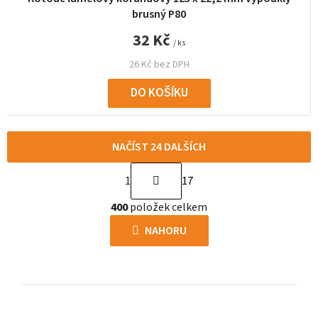
brusný P80
32 Kč
/ ks
26 Kč bez DPH
DO KOŠÍKU
NAČÍST 24 DALŠÍCH
S
1
17
t
O
r
400
položek celkem
v
á
l
NAHORU
n
á
k
d
o
a
v
c
á
í