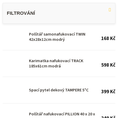
V
ý
p
i
s
Polštář samonafukovací TWIN
168 Kč
42x28x12cm modrý
p
r
o
Karimatka nafukovací TRACK
598 Kč
d
185x61cm modrá
u
k
Spací pytel dekový TAMPERE 5°C
t
399 Kč
ů
Polštář nafukovací PILLION 40 x 20 x