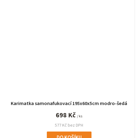
Karimatka samonafukovací 195x60x5cm modro-šedá
698 Kč
/ ks
577 Kč bez DPH
DO KOŠÍKU