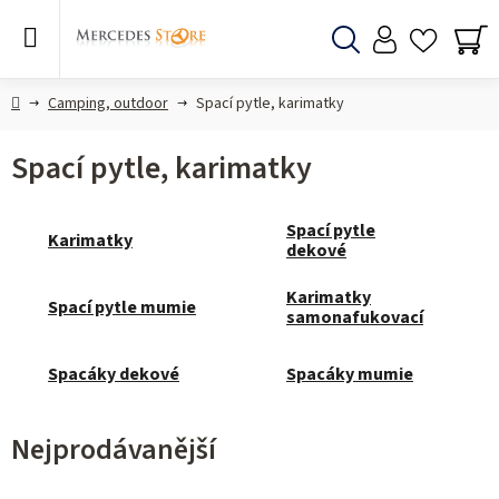
Přejít
na
obsah
Hledat
NÁ
KO
Domů
Camping, outdoor
Spací pytle, karimatky
Spací pytle, karimatky
Spací pytle
Karimatky
dekové
Karimatky
Spací pytle mumie
samonafukovací
Spacáky dekové
Spacáky mumie
Nejprodávanější