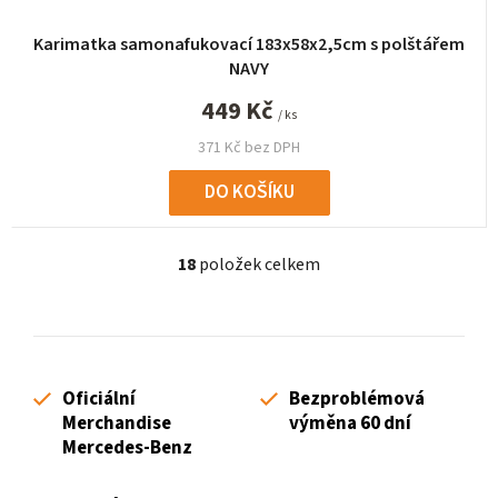
Karimatka samonafukovací 183x58x2,5cm s polštářem
NAVY
449 Kč
/ ks
371 Kč bez DPH
DO KOŠÍKU
18
položek celkem
O
v
l
á
d
Oficiální
Bezproblémová
a
Merchandise
výměna 60 dní
c
Mercedes-Benz
í
p