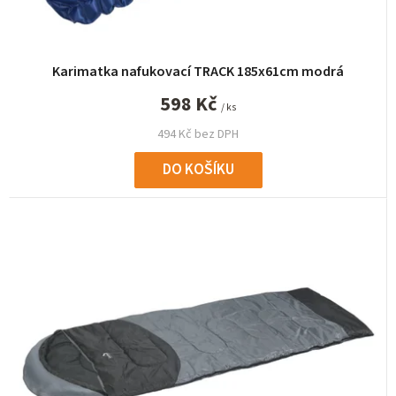
Karimatka nafukovací TRACK 185x61cm modrá
598 Kč
/ ks
494 Kč bez DPH
DO KOŠÍKU