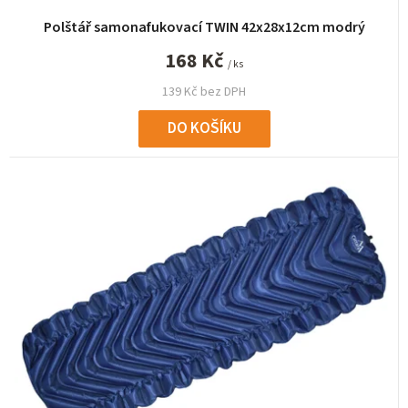
ů
Polštář samonafukovací TWIN 42x28x12cm modrý
168 Kč
/ ks
139 Kč bez DPH
DO KOŠÍKU