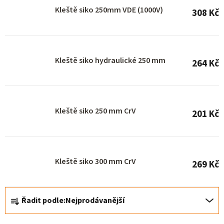
s
Kleště siko 250mm VDE (1000V)
308 Kč
p
r
o
Kleště siko hydraulické 250 mm
264 Kč
d
u
k
Kleště siko 250 mm CrV
t
201 Kč
ů
Kleště siko 300 mm CrV
269 Kč
Ř
Řadit podle:
Nejprodávanější
a