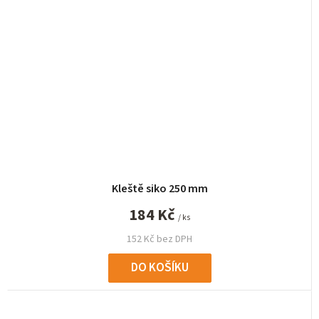
Kleště siko 250 mm
184 Kč
/ ks
152 Kč bez DPH
DO KOŠÍKU