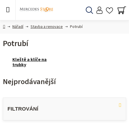
Přejít
na
obsah
Hledat
NÁ
KO
Domů
Nářadí
Stavba a renovace
Potrubí
Potrubí
Kleště a klíče na
trubky
Nejprodávanější
V
ý
p
i