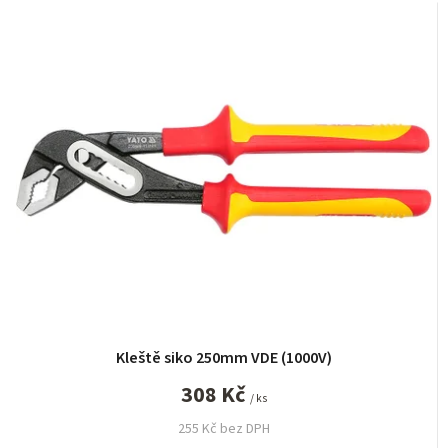
z
e
n
í
p
r
o
d
u
k
t
ů
Kleště siko 250mm VDE (1000V)
308 Kč
/ ks
255 Kč bez DPH