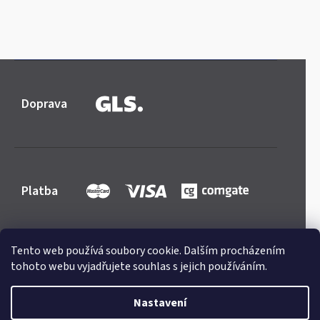
Doprava
Platba
Tento web používá soubory cookie. Dalším procházením
tohoto webu vyjadřujete souhlas s jejich používáním.
Shoptet
|
mime digital
Copyright 2026
Mercedes-store.com
. Všechna práva
Nastavení
vyhrazena.
Upravit nastavení cookies