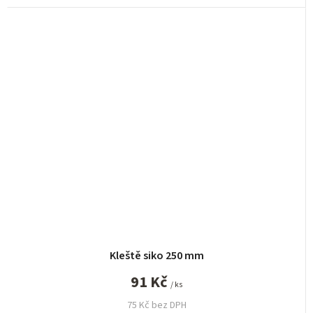
Kleště siko 250 mm
91 Kč
/ ks
75 Kč bez DPH