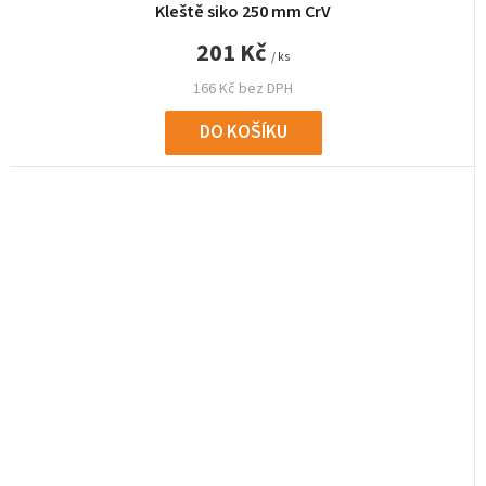
Kleště siko 250 mm CrV
201 Kč
/ ks
166 Kč bez DPH
DO KOŠÍKU