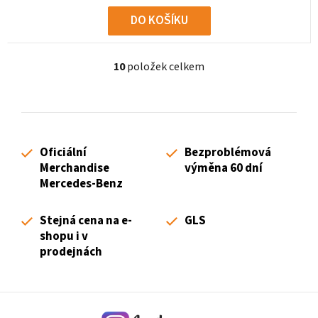
DO KOŠÍKU
10
položek celkem
O
v
l
á
d
Oficiální
Bezproblémová
a
Merchandise
výměna 60 dní
c
Mercedes-Benz
í
p
Stejná cena na e-
GLS
r
shopu i v
v
prodejnách
k
y
v
ý