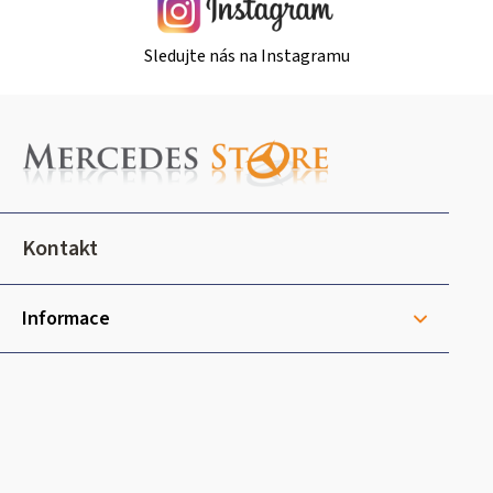
p
i
Sledujte nás na Instagramu
s
u
Z
á
p
a
t
Kontakt
í
Informace