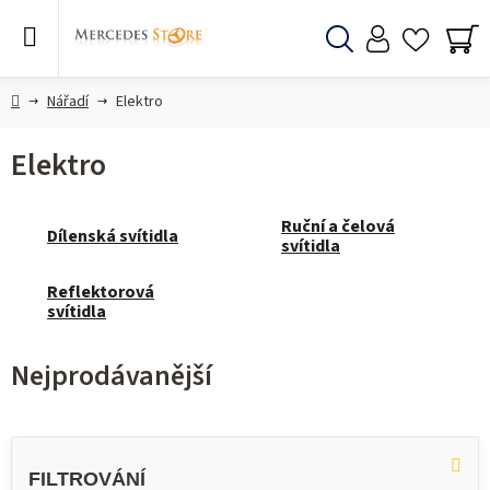
Přejít
na
obsah
Hledat
NÁ
KO
Domů
Nářadí
Elektro
Elektro
Ruční a čelová
Dílenská svítidla
svítidla
Reflektorová
svítidla
Nejprodávanější
V
ý