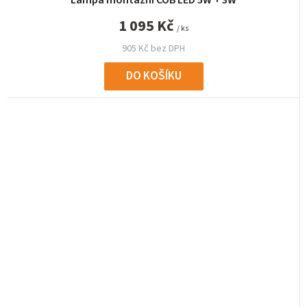
Lampa montážní COB LED 5W + 3W
1 095 Kč
/ ks
905 Kč bez DPH
DO KOŠÍKU