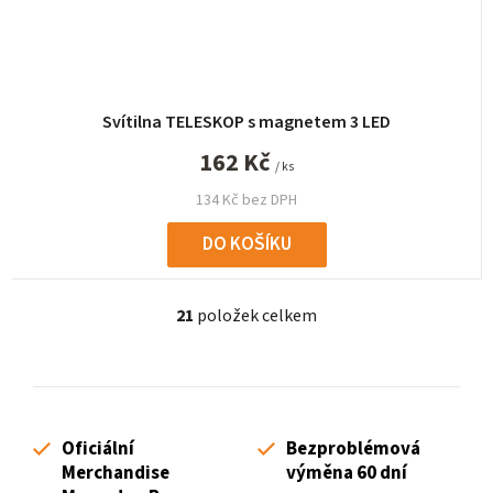
Svítilna TELESKOP s magnetem 3 LED
162 Kč
/ ks
134 Kč bez DPH
DO KOŠÍKU
21
položek celkem
O
v
l
á
d
Oficiální
Bezproblémová
a
Merchandise
výměna 60 dní
c