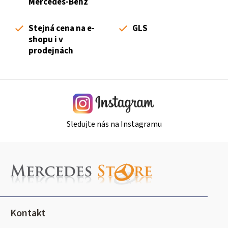
Mercedes-Benz
í
p
Stejná cena na e-
GLS
r
shopu i v
v
prodejnách
k
y
v
ý
p
i
Sledujte nás na Instagramu
s
u
Z
á
p
a
t
Kontakt