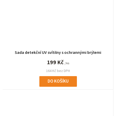
Sada detekční UV svítilny s ochrannými brýlemi
199 Kč
/ ks
164 Kč bez DPH
DO KOŠÍKU