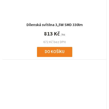
Dílenská svítilna 3,5W SMD 330lm
813 Kč
/ ks
672 Kč bez DPH
DO KOŠÍKU