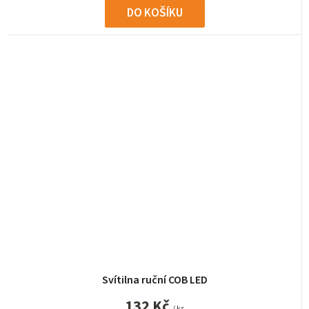
DO KOŠÍKU
Svítilna ruční COB LED
132 Kč
/ ks