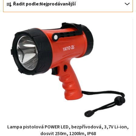
Ř
Řadit podle:
Nejprodávanější
a
z
e
n
í
p
r
o
d
u
k
t
ů
Lampa pistolová POWER LED, bezpřívodová, 3,7V Li-ion,
dosvit 250m, 1200lm, IP68