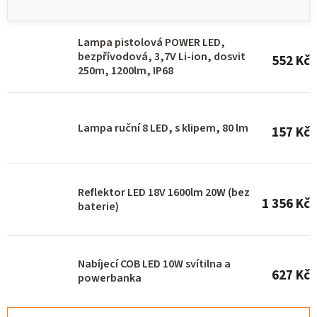
p
i
Lampa pistolová POWER LED,
s
bezpřívodová, 3,7V Li-ion, dosvit
552 Kč
p
250m, 1200lm, IP68
r
o
Lampa ruční 8 LED, s klipem, 80 lm
157 Kč
d
u
k
Reflektor LED 18V 1600lm 20W (bez
t
1 356 Kč
baterie)
ů
Nabíjecí COB LED 10W svítilna a
627 Kč
powerbanka