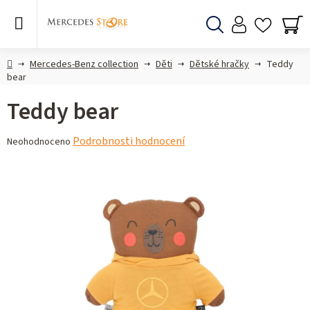
Přejít
na
obsah
Hledat
NÁ
KO
Domů
Mercedes-Benz collection
Děti
Dětské hračky
Teddy
bear
Teddy bear
Průměrné
Podrobnosti hodnocení
Neohodnoceno
hodnocení
produktu
je
0,0
z 5
hvězdiček.