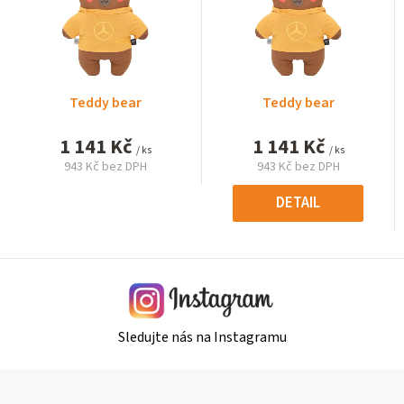
Teddy bear
Teddy bear
1 141 Kč
1 141 Kč
/ ks
/ ks
943 Kč bez DPH
943 Kč bez DPH
Měrná
Měrná
cena:
cena:
DETAIL
Sledujte nás na Instagramu
Z