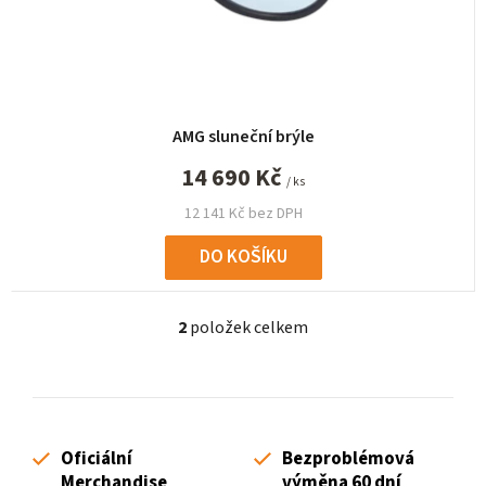
AMG sluneční brýle
14 690 Kč
/ ks
12 141 Kč bez DPH
DO KOŠÍKU
2
položek celkem
O
v
l
á
d
Oficiální
Bezproblémová
a
Merchandise
výměna 60 dní