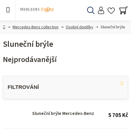
Přejít
na
obsah
Hledat
NÁ
KO
Domů
Mercedes-Benz collection
Osobní doplňky
Sluneční brýle
Sluneční brýle
Nejprodávanější
V
ý
p
i
s
Sluneční brýle Mercedes-Benz
5 705 Kč
p
r