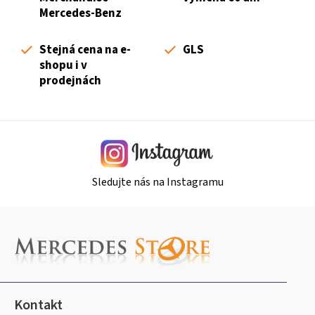
c
Mercedes-Benz
í
p
Stejná cena na e-
GLS
r
shopu i v
v
prodejnách
k
y
v
ý
p
i
Sledujte nás na Instagramu
s
u
Z
á
p
a
t
Kontakt