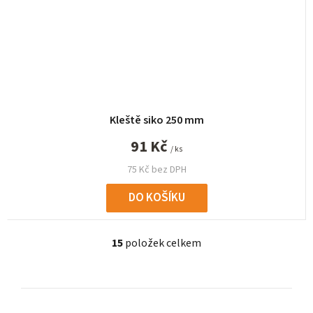
Kleště siko 250 mm
91 Kč
/ ks
75 Kč bez DPH
DO KOŠÍKU
15
položek celkem
O
v
l
á