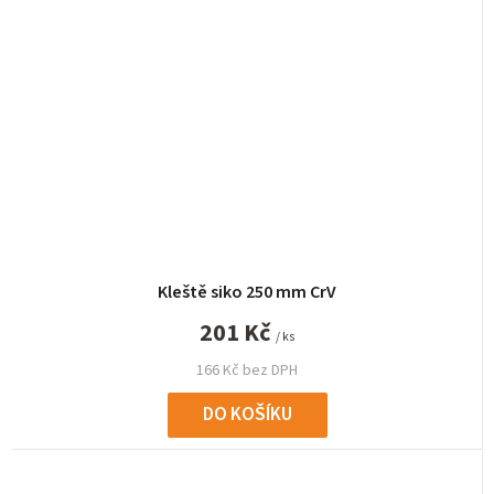
Kleště siko 250 mm CrV
201 Kč
/ ks
166 Kč bez DPH
DO KOŠÍKU