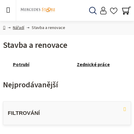
Přejít
na
obsah
Hledat
NÁ
KO
Domů
Nářadí
Stavba a renovace
Stavba a renovace
Potrubí
Zednické práce
Nejprodávanější
V
ý
p
i