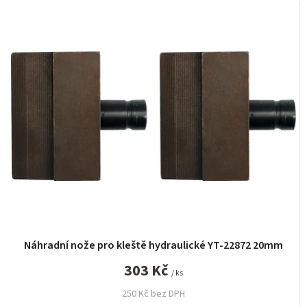
z
e
n
í
p
r
o
d
u
k
t
ů
Náhradní nože pro kleště hydraulické YT-22872 20mm
303 Kč
/ ks
250 Kč bez DPH