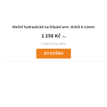
Kleště hydraulické na štípání arm. drátů 4-12mm
1 258 Kč
/ ks
1 040 Kč bez DPH
DO KOŠÍKU