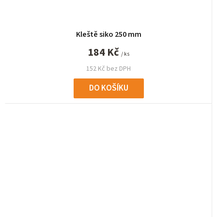
Kleště siko 250 mm
184 Kč
/ ks
152 Kč bez DPH
DO KOŠÍKU