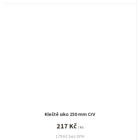
Kleště siko 250 mm CrV
217 Kč
/ ks
179 Kč bez DPH