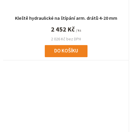
Kleště hydraulické na štípání arm. drátů 4-20 mm
2 452 Kč
/ ks
2 026 Kč bez DPH
DO KOŠÍKU