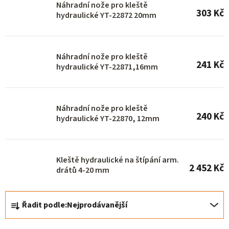
s
Náhradní nože pro kleště
303 Kč
hydraulické YT-22872 20mm
p
r
o
Náhradní nože pro kleště
241 Kč
d
hydraulické YT-22871,16mm
u
k
Náhradní nože pro kleště
t
240 Kč
hydraulické YT-22870, 12mm
ů
Kleště hydraulické na štípání arm.
2 452 Kč
drátů 4-20 mm
Ř
Řadit podle:
Nejprodávanější
a