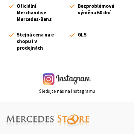
d
Oficiální
Bezproblémová
a
Merchandise
výměna 60 dní
c
Mercedes-Benz
í
p
Stejná cena na e-
GLS
r
shopu i v
v
prodejnách
k
y
v
ý
p
i
Sledujte nás na Instagramu
s
u
Z
á
p
a