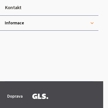
t
Kontakt
í
Informace
Doprava