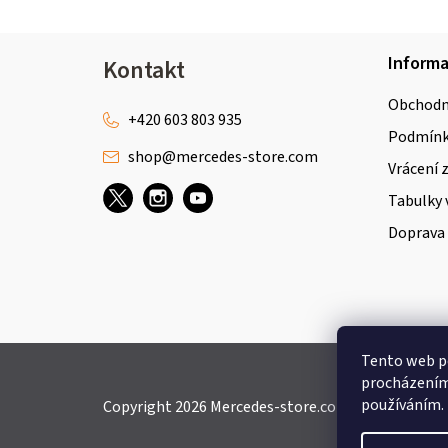
Z
Inform
Kontakt
á
Obchodn
p
+420 603 803 935
Podmínky
shop
@
mercedes-store.com
a
Vrácení 
t
Tabulky 
Doprava 
í
Tento web po
procházením 
používáním.
Copyright 2026
Mercedes-store.com
. Všechna práv