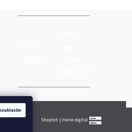
Platba
Doprava
Souhlasím
Shoptet
|
mime digital