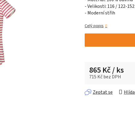
- Velikosti: 116 / 122-152
0,0
- Moderní střih
z 5
hvězdiček.
Celý popis
865 Kč
/ ks
715 Kč bez DPH
Měrná cena:
Zeptat se
Hlída