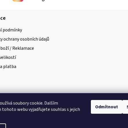
ace
í podmínky
 ochrany osobních údajů
zboží / Reklamace
velikostí
a platba
užívá soubory cookie. Dalším
Odmítnout
tohoto webu vyjadřujete souhlas s jejich
a vyhrazena.
Upravit nastavení cookies