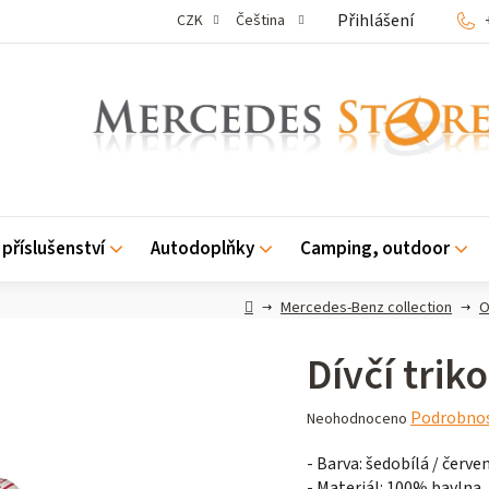
Přihlášení
CZK
Čeština
příslušenství
Autodoplňky
Camping, outdoor
Domů
Mercedes-Benz collection
O
Dívčí triko
Průměrné
Podrobnos
Neohodnoceno
hodnocení
- Barva: šedobílá / červe
produktu
- Materiál: 100% bavlna
je