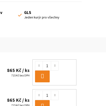
 v
GLS
Jeden kurýr pro všechny
865 Kč
/ ks
715 Kč bez DPH
DO
KOŠÍKU
865 Kč
/ ks
715 Kč bez DPH