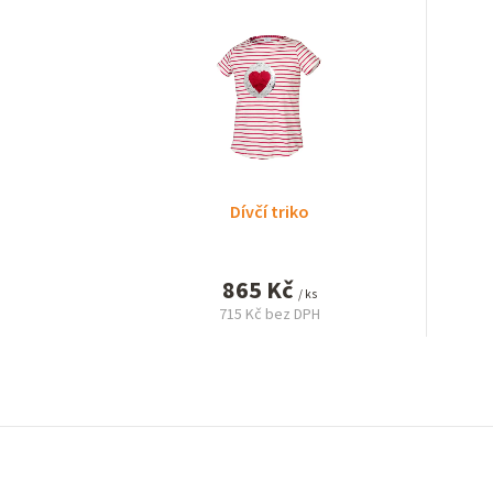
Dívčí triko
865 Kč
/ ks
715 Kč bez DPH
Měrná
cena: