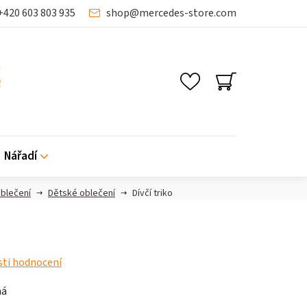
+420 603 803 935
shop
@
mercedes-store.com
NÁKUPNÍ
KOŠÍK
Nářadí
blečení
Dětské oblečení
Dívčí triko
ti hodnocení
ná