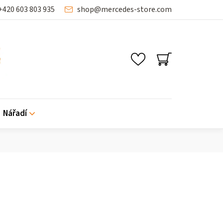
+420 603 803 935
shop
@
mercedes-store.com
NÁKUPNÍ
KOŠÍK
Nářadí