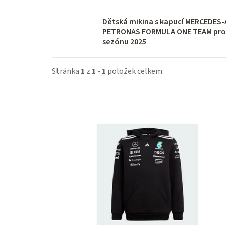
Dětská mikina s kapucí MERCEDES
PETRONAS FORMULA ONE TEAM pro
sezónu 2025
Stránka
1
z
1
-
1
položek celkem
V
ý
p
i
s
p