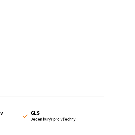
o
d
u
k
t
ů
 v
GLS
Jeden kurýr pro všechny