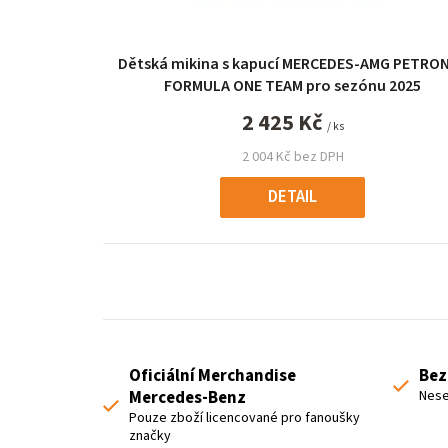
r
o
Dětská mikina s kapucí MERCEDES-AMG PETRO
d
FORMULA ONE TEAM pro sezónu 2025
u
2 425 Kč
/ ks
k
2 004 Kč bez DPH
t
DETAIL
ů
Oficiální Merchandise
Bez
Mercedes-Benz
Nese
Pouze zboží licencované pro fanoušky
značky