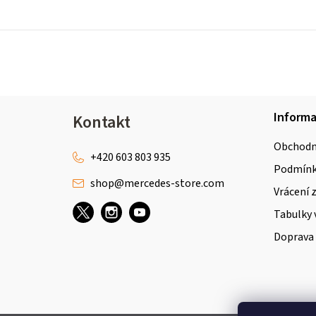
Z
Inform
Kontakt
á
Obchodn
p
+420 603 803 935
Podmínky
shop
@
mercedes-store.com
a
Vrácení 
t
Tabulky 
Doprava 
í