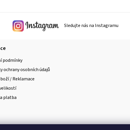
í
p
r
Sledujte nás na Instagramu
v
k
y
ace
v
í podmínky
ý
 ochrany osobních údajů
p
i
zboží / Reklamace
s
velikostí
u
a platba