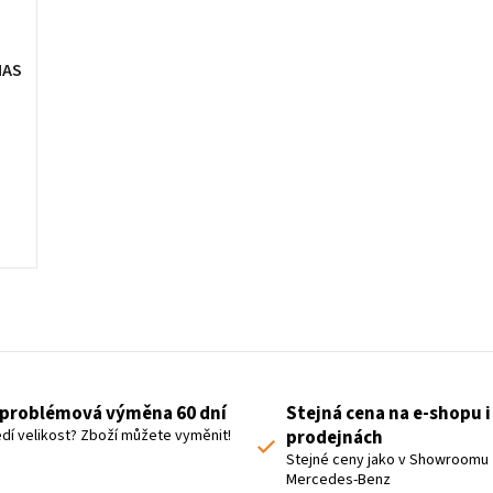
NAS
O
v
l
á
problémová výměna 60 dní
Stejná cena na e-shopu i
d
dí velikost? Zboží můžete vyměnit!
prodejnách
a
Stejné ceny jako v Showroomu
Mercedes-Benz
c