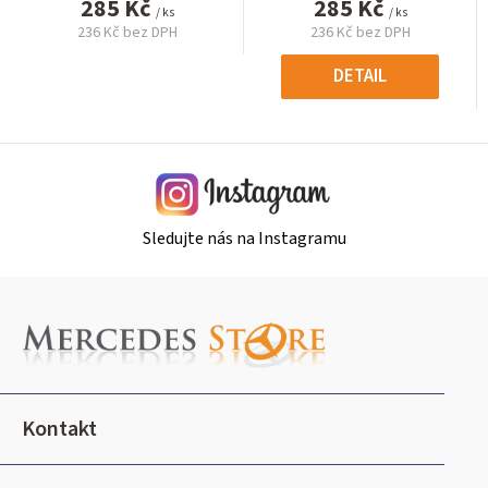
285 Kč
285 Kč
/ ks
/ ks
236 Kč bez DPH
236 Kč bez DPH
Měrná
Měrná
cena:
cena:
DETAIL
Sledujte nás na Instagramu
Z
á
p
a
t
Kontakt
í