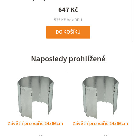
647 Kč
535 Kč bez DPH
DO KOŠÍKU
Naposledy prohlížené
Závětří pro vařič 24x66cm
Závětří pro vařič 24x66cm