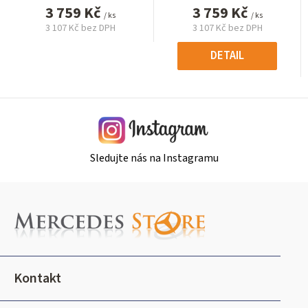
3 759 Kč
3 759 Kč
/ ks
/ ks
3 107 Kč bez DPH
3 107 Kč bez DPH
Měrná
Měrná
cena:
cena:
DETAIL
Sledujte nás na Instagramu
Z
á
p
a
t
Kontakt
í