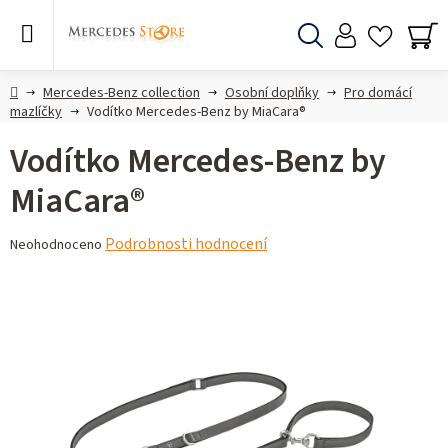
Přejít
na
obsah
Hledat
NÁ
KO
Domů
Mercedes-Benz collection
Osobní doplňky
Pro domácí
mazlíčky
Vodítko Mercedes-Benz by MiaCara®
Vodítko Mercedes-Benz by
MiaCara®
Průměrné
Podrobnosti hodnocení
Neohodnoceno
hodnocení
produktu
je
0,0
z 5
hvězdiček.