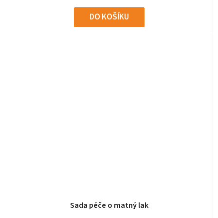
DO KOŠÍKU
Průměrné
Sada péče o matný lak
hodnocení