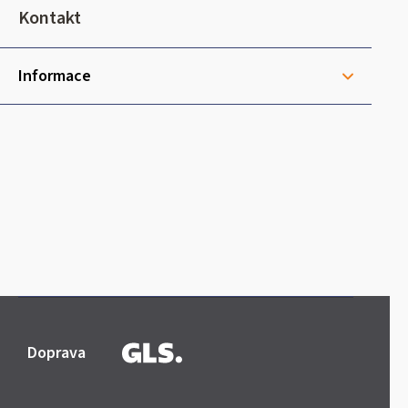
t
Kontakt
í
Informace
Doprava