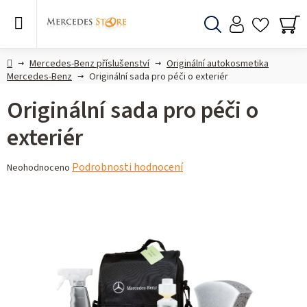
Přejít
na
obsah
Hledat
NÁ
KO
Domů
Mercedes-Benz příslušenství
Originální autokosmetika
Mercedes-Benz
Originální sada pro péči o exteriér
Originální sada pro péči o
exteriér
Průměrné
Podrobnosti hodnocení
Neohodnoceno
hodnocení
produktu
je
0,0
z 5
hvězdiček.