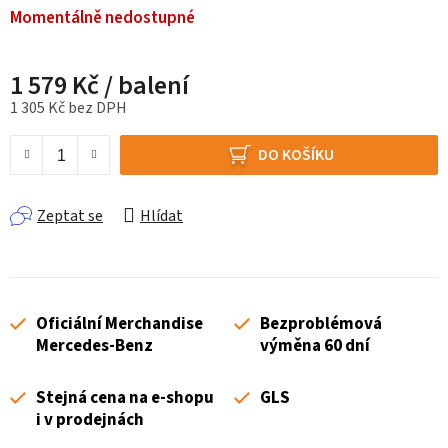
Momentálně nedostupné
1 579 Kč
/ balení
1 305 Kč bez DPH
Měrná cena:
DO KOŠÍKU
Zeptat se
Hlídat
Oficiální Merchandise
Bezproblémová
Mercedes-Benz
výměna 60 dní
Stejná cena na e-shopu
GLS
i v prodejnách