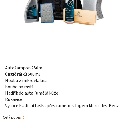
Autošampon 250ml
Čistič ráfků 500ml
Houba z mikrovlákna
houba na mytí
Hadřík do auta (umělá kůže)
Rukavice
Vysoce kvalitní taška přes rameno s logem Mercedes-Benz
Celý popis