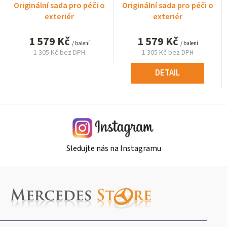
Originální sada pro péči o
Originální sada pro péči o
exteriér
exteriér
1 579 Kč
1 579 Kč
/ balení
/ balení
1 305 Kč bez DPH
1 305 Kč bez DPH
Měrná
Měrná
cena:
cena:
DETAIL
Sledujte nás na Instagramu
Z
á
p
a