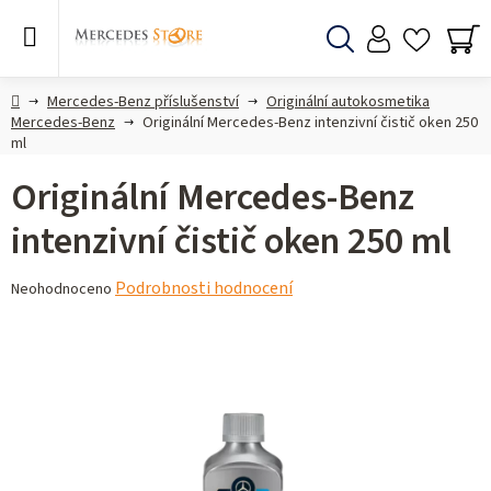
Přejít
na
obsah
Hledat
NÁ
KO
Domů
Mercedes-Benz příslušenství
Originální autokosmetika
Mercedes-Benz
Originální Mercedes-Benz intenzivní čistič oken 250
ml
Originální Mercedes-Benz
intenzivní čistič oken 250 ml
Průměrné
Podrobnosti hodnocení
Neohodnoceno
hodnocení
produktu
je
0,0
z 5
hvězdiček.