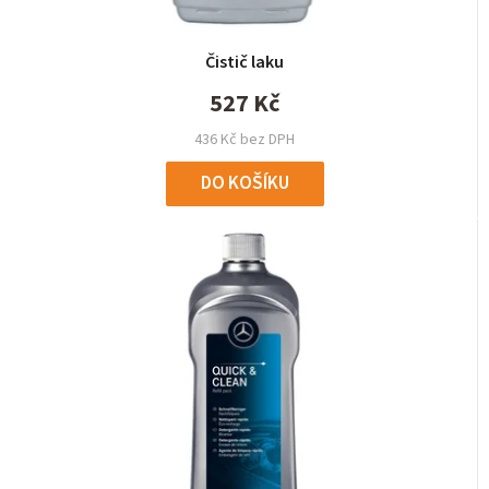
Čistič laku
527 Kč
436 Kč bez DPH
DO KOŠÍKU