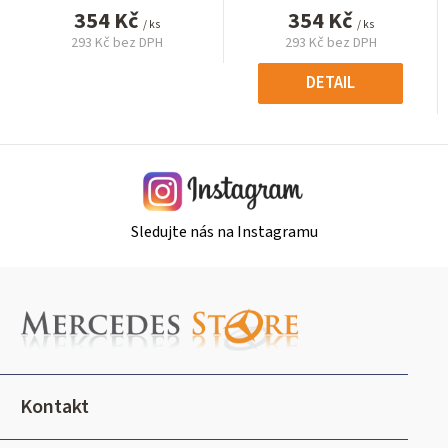
354 Kč
354 Kč
/ ks
/ ks
293 Kč bez DPH
293 Kč bez DPH
Měrná
Měrná
cena:
cena:
DETAIL
Sledujte nás na Instagramu
Z
á
p
a
t
Kontakt
í