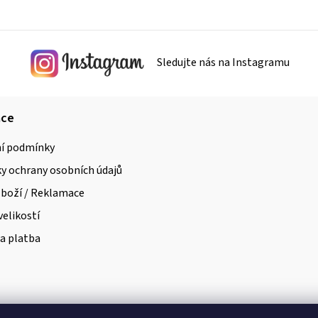
í
p
r
Sledujte nás na Instagramu
v
k
y
ace
v
í podmínky
ý
 ochrany osobních údajů
p
i
zboží / Reklamace
s
velikostí
u
a platba