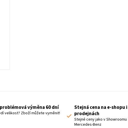
O
v
l
á
problémová výměna 60 dní
Stejná cena na e-shopu i
d
dí velikost? Zboží můžete vyměnit!
prodejnách
a
Stejné ceny jako v Showroomu
Mercedes-Benz
c