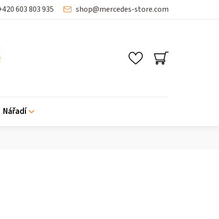
+420 603 803 935
shop
@
mercedes-store.com
NÁKUPNÍ
KOŠÍK
Nářadí