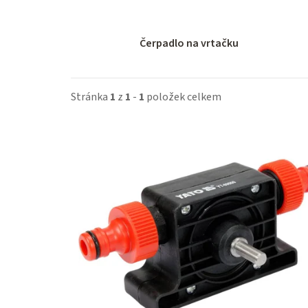
Čerpadlo na vrtačku
Stránka
1
z
1
-
1
položek celkem
V
ý
p
i
s
p