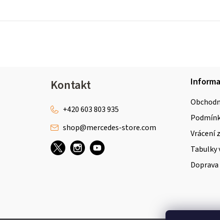
Z
Inform
Kontakt
á
Obchodn
p
+420 603 803 935
Podmínky
shop
@
mercedes-store.com
a
Vrácení 
t
Tabulky 
Doprava 
í