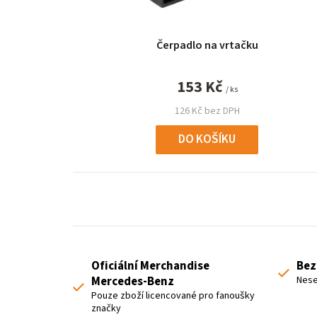
r
o
Čerpadlo na vrtačku
d
u
153 Kč
/ ks
k
126 Kč bez DPH
t
DO KOŠÍKU
ů
Oficiální Merchandise
Bez
Mercedes-Benz
Nese
Pouze zboží licencované pro fanoušky
značky