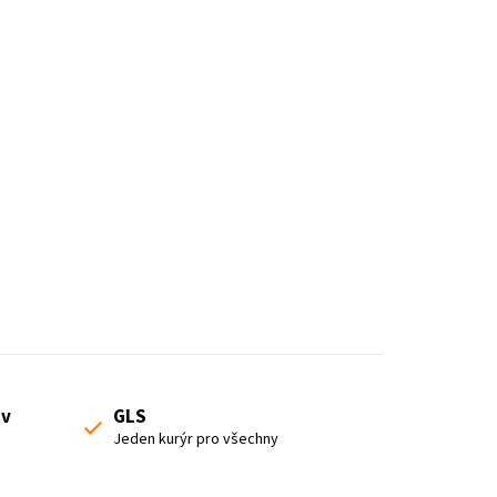
o
d
u
k
t
ů
 v
GLS
Jeden kurýr pro všechny