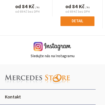
od
84 Kč
od
84 Kč
/ ks
/ ks
od
69 Kč
bez DPH
od
69 Kč
bez DPH
Měrná
Měrná
cena:
cena:
DETAIL
Sledujte nás na Instagramu
Z
á
p
a
t
Kontakt
í