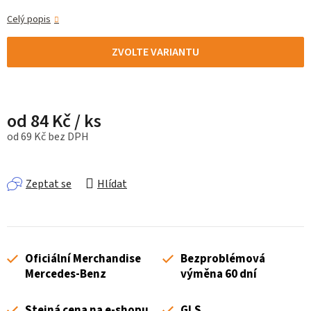
Celý popis
ZVOLTE VARIANTU
od
84 Kč
/ ks
od
69 Kč
bez DPH
Měrná cena:
Zeptat se
Hlídat
Oficiální Merchandise
Bezproblémová
Mercedes-Benz
výměna 60 dní
Stejná cena na e-shopu
GLS