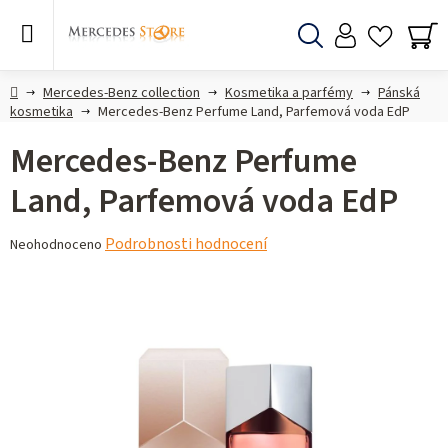
Přejít
na
obsah
Hledat
NÁ
KO
Domů
Mercedes-Benz collection
Kosmetika a parfémy
Pánská
kosmetika
Mercedes-Benz Perfume Land, Parfemová voda EdP
Mercedes-Benz Perfume
Land, Parfemová voda EdP
Průměrné
Podrobnosti hodnocení
Neohodnoceno
hodnocení
produktu
je
0,0
z 5
hvězdiček.