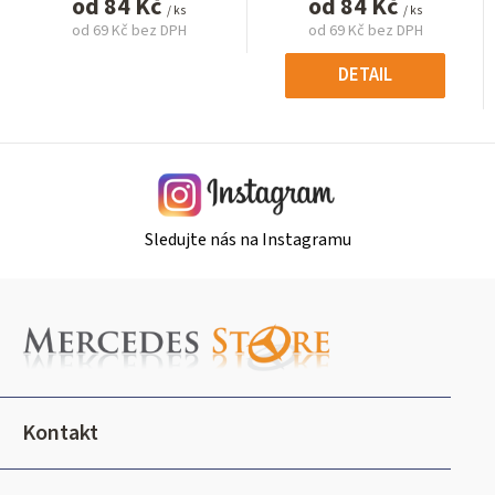
od
84 Kč
od
84 Kč
/ ks
/ ks
od
69 Kč
bez DPH
od
69 Kč
bez DPH
Měrná
Měrná
cena:
cena:
DETAIL
Sledujte nás na Instagramu
Z
á
p
a
t
Kontakt
í