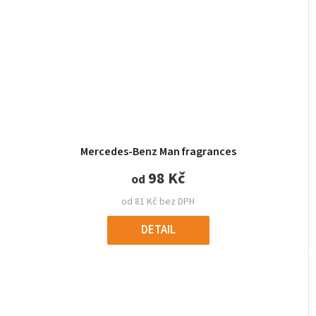
Průměrné
Mercedes-Benz Man fragrances
hodnocení
produktu
98 Kč
od
je
od 81 Kč bez DPH
5,0
z
DETAIL
5
hvězdiček.