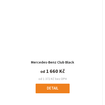
Průměrné
Mercedes-Benz Club Black
hodnocení
produktu
1 660 Kč
od
je
od 1 372 Kč bez DPH
5,0
z
DETAIL
5
hvězdiček.