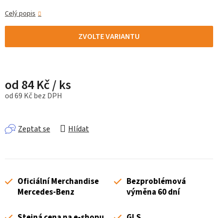
Celý popis
ZVOLTE VARIANTU
od
84 Kč
/ ks
od
69 Kč
bez DPH
Měrná cena:
Zeptat se
Hlídat
Oficiální Merchandise
Bezproblémová
Mercedes-Benz
výměna 60 dní
Stejná cena na e-shopu
GLS