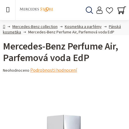
Přejít
na
obsah
Hledat
NÁ
KO
Domů
Mercedes-Benz collection
Kosmetika a parfémy
Pánská
kosmetika
Mercedes-Benz Perfume Air, Parfemová voda EdP
Mercedes-Benz Perfume Air,
Parfemová voda EdP
Průměrné
Podrobnosti hodnocení
Neohodnoceno
hodnocení
produktu
je
0,0
z 5
hvězdiček.