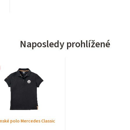
Naposledy prohlížené
–17 %
ské polo Mercedes Classic