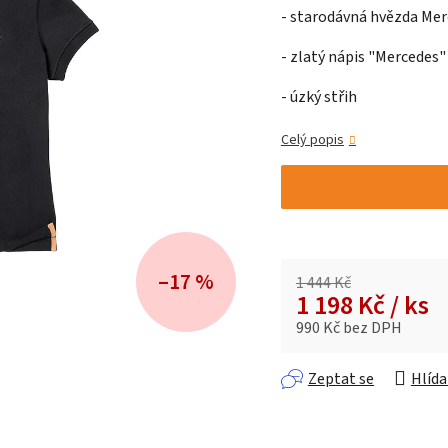
- starodávná hvězda Merc
5,0
z 5
- zlatý nápis "Mercedes
hvězdiček.
- úzký střih
Celý popis
–17 %
1 444 Kč
1 198 Kč
/ ks
990 Kč bez DPH
Měrná cena:
Zeptat se
Hlída