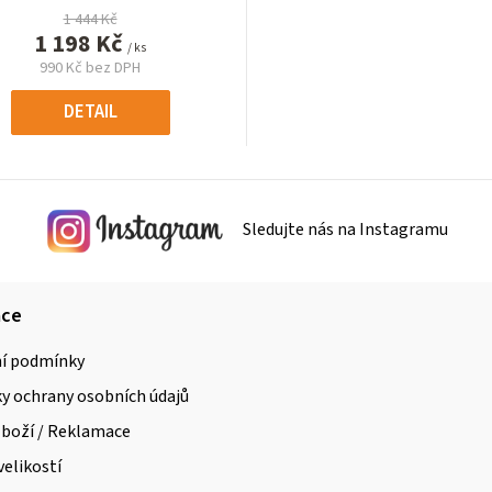
1 444 Kč
1 198 Kč
/ ks
990 Kč bez DPH
Měrná
cena:
DETAIL
Sledujte nás na Instagramu
ace
í podmínky
 ochrany osobních údajů
zboží / Reklamace
velikostí