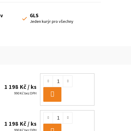
 v
GLS
Jeden kurýr pro všechny
1 198 Kč
/ ks
990 Kč bez DPH
DO
KOŠÍKU
1 198 Kč
/ ks
990 Kč bez DPH