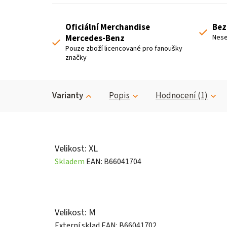
Oficiální Merchandise
Bez
Mercedes-Benz
Nese
Pouze zboží licencované pro fanoušky
značky
Varianty
Popis
Hodnocení (1)
Velikost: XL
Skladem
EAN:
B66041704
Velikost: M
Externí sklad
EAN:
B66041702