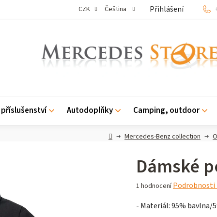
Přihlášení
CZK
Čeština
příslušenství
Autodoplňky
Camping, outdoor
Domů
Mercedes-Benz collection
O
Dámské po
Průměrné
Podrobnosti
1 hodnocení
hodnocení
- Materiál: 95% bavlna/
produktu
je