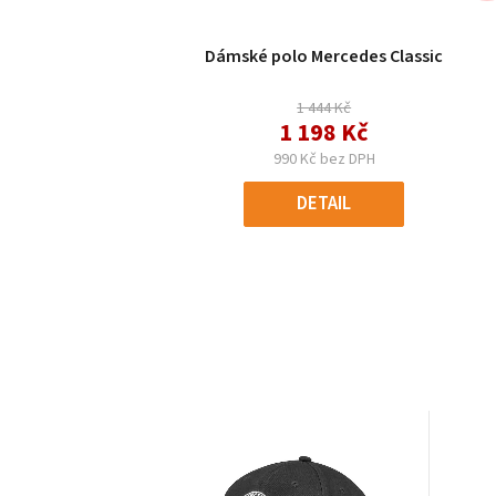
Průměrné
Dámské polo Mercedes Classic
hodnocení
produktu
1 444 Kč
je
1 198 Kč
5,0
990 Kč bez DPH
z
5
DETAIL
hvězdiček.