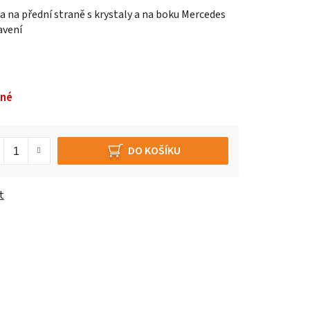
da na přední straně s krystaly a na boku Mercedes
avení
pné
DO KOŠÍKU
t