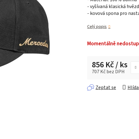
- vyšívaná klasická hvěz
0,0
- kovová spona pro nast
z 5
hvězdiček.
Celý popis
Momentálně nedostu
856 Kč
/ ks
707 Kč bez DPH
Měrná cena:
Zeptat se
Hlída