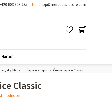
+420 603 803 935
shop
@
mercedes-store.com
NÁKUPNÍ
KOŠÍK
Nářadí
okrývky hlavy
Čepice - Caps
Černá čepice Classic
ce Classic
ti hodnocení