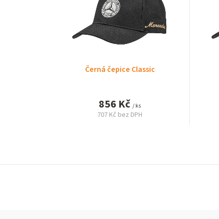
Černá čepice Classic
856 Kč
/ ks
707 Kč bez DPH
Měrná
cena: