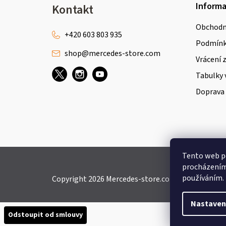
Z
Inform
Kontakt
á
Obchodn
p
+420 603 803 935
Podmínky
shop
@
mercedes-store.com
a
Vrácení 
t
Tabulky 
Doprava 
í
Tento web po
procházením 
používáním.
Copyright 2026
Mercedes-store.com
. Všechna práv
Nastaven
Odstoupit od smlouvy