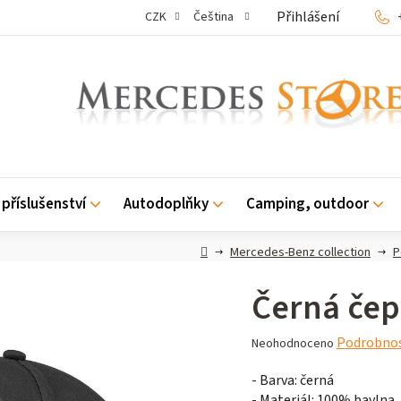
Přihlášení
CZK
Čeština
příslušenství
Autodoplňky
Camping, outdoor
Domů
Mercedes-Benz collection
P
Černá čepi
Průměrné
Podrobnos
Neohodnoceno
hodnocení
- Barva: černá
produktu
- Materiál: 100% bavlna
je