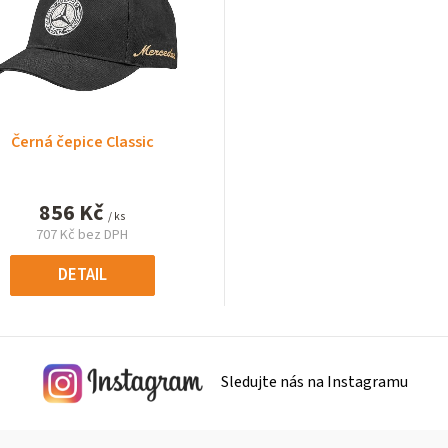
Černá čepice Classic
856 Kč
/ ks
707 Kč bez DPH
Měrná
cena:
DETAIL
Sledujte nás na Instagramu