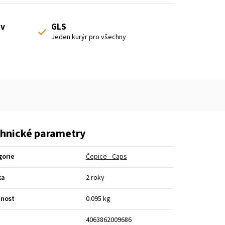
 v
GLS
Jeden kurýr pro všechny
hnické parametry
gorie
Čepice - Caps
ka
2 roky
nost
0.095 kg
4063862009686