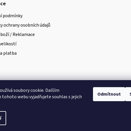
ace
í podmínky
 ochrany osobních údajů
zboží / Reklamace
velikostí
a platba
užívá soubory cookie. Dalším
Odmítnout
tohoto webu vyjadřujete souhlas s jejich
a vyhrazena.
Upravit nastavení cookies
í