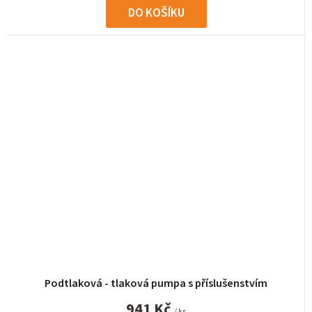
DO KOŠÍKU
Podtlaková - tlaková pumpa s příslušenstvím
941 Kč
/ ks