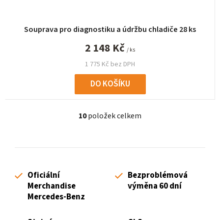
Souprava pro diagnostiku a údržbu chladiče 28 ks
2 148 Kč
/ ks
1 775 Kč bez DPH
DO KOŠÍKU
10
položek celkem
O
v
l
á
d
Oficiální
Bezproblémová
a
Merchandise
výměna 60 dní
c
Mercedes-Benz
í
p