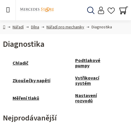
Přejít
na
obsah
Hledat
NÁ
KO
Domů
Nářadí
Dílna
Nářadí pro mechaniky
Diagnostika
Diagnostika
Podtlakové
Chladič
pumpy
Vstřikovací
Zkoušečky napětí
systém
Nastavení
Měření tlaků
rozvodů
Nejprodávanější